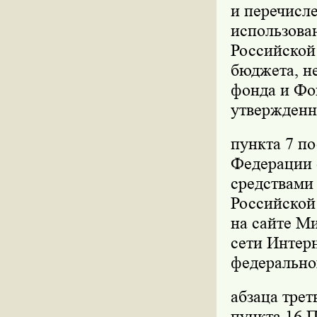
и перечисле
использова
Российской
бюджета, не
фонда и Фо
утвержденн
пункта 7 п
Федерации о
средствами
Российской 
на сайте М
сети Интер
федерально
абзаца трет
пункта 16 