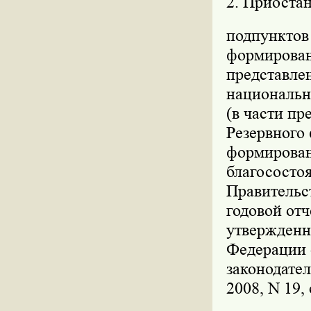
2. Приостан
подпунктов 
формировани
представле
национально
(в части пр
Резервного 
формирован
благососто
Правительс
годовой от
утвержденн
Федерации о
законодател
2008, N 19, 