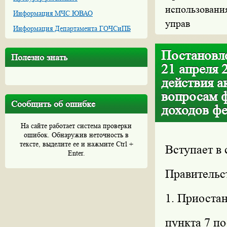
использования
Информация МЧС ЮВАО
управ
Информация Департамента ГОЧСиПБ
Постановле
Полезно знать
21 апреля 
действия а
вопросам 
Сообщить об ошибке
доходов фе
На сайте работает система проверки
ошибок. Обнаружив неточность в
тексте, выделите ее и нажмите Ctrl +
Вступает в 
Enter.
Правительс
1. Приостан
пункта 7 п