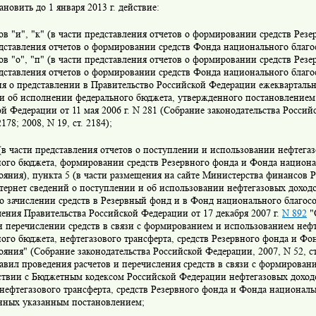
ановить до 1 января 2013 г. действие:
в "и", "к" (в части представления отчетов о формировании средств Резе
дставления отчетов о формировании средств Фонда национального благос
в "о", "п" (в части представления отчетов о формировании средств Резер
дставления отчетов о формировании средств Фонда национального благо
я о представлении в Правительство Российской Федерации ежеквартальн
ти об исполнении федерального бюджета, утвержденного постановлением
й Федерации от 11 мая 2006 г. N 281 (Собрание законодательства Россий
2178; 2008, N 19, ст. 2184);
(в части представления отчетов о поступлении и использовании нефтега
ного бюджета, формировании средств Резервного фонда и Фонда национ
ояния), пункта 5 (в части размещения на сайте Министерства финансов
тернет сведений о поступлении и об использовании нефтегазовых доход
о зачислении средств в Резервный фонд и в Фонд национального благос
ения Правительства Российской Федерации от 17 декабря 2007 г.
N 892
"
и перечислении средств в связи с формированием и использованием неф
ого бюджета, нефтегазового трансферта, средств Резервного фонда и Фо
ояния" (Собрание законодательства Российской Федерации, 2007, N 52, ст. 
авил проведения расчетов и перечисления средств в связи с формирова
тствии с Бюджетным кодексом Российской Федерации нефтегазовых доход
нефтегазового трансферта, средств Резервного фонда и Фонда националь
нных указанным постановлением;