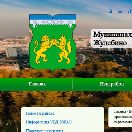
Муниципал
Жулебино
Официальный с
Главная
Наш район
Главная
/
Н
Новости района
приостанов
Информация УВД ЮВАО
нефтегазов
Прокурор разъясняет