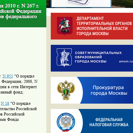
2010 г. N 267 г.
ийской Федерации
ов федерального
г.
N 955
"О порядке
й Федерации, 2008, N
ации в сети Интернет
занный фонд;
.
N 18
"О порядке
тельства Российской
ов Российской
вами Фонда