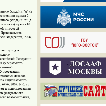
рвного фонда) и "м" (в
остояния) пункта 9,
вного фонда) и "с" (в
состояния) пункта 10
ой и годовой
 Правительства
ской Федерации, 2006,
зовых доходов
ального
 Российской Федерации
ов федерального
остояния)
О проведении
тегазовых доходов
нда национального
6476; 2009, N 6, ст.
нием и использованием
ов федерального
ного благосостояния,