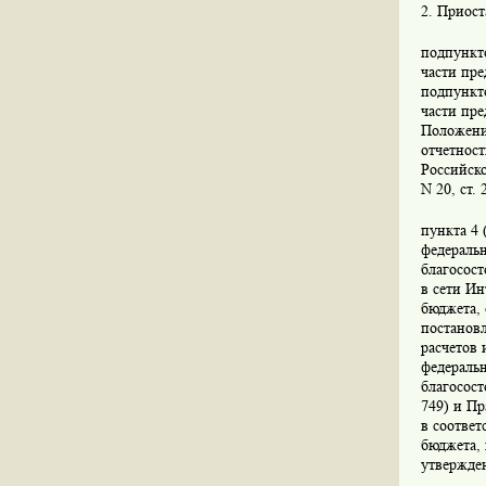
2. Приост
подпункто
части пре
подпункто
части пре
Положени
отчетнос
Российско
N 20, ст. 
пункта 4 
федераль
благосост
в сети Ин
бюджета, 
постановл
расчетов 
федеральн
благосост
749) и Пр
в соотве
бюджета, 
утвержде