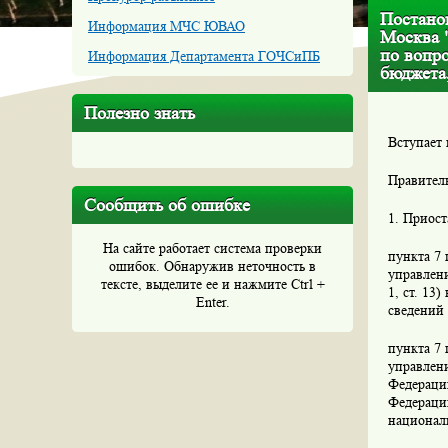
Постанов
Информация МЧС ЮВАО
Москва 
по вопр
Информация Департамента ГОЧСиПБ
бюджета,
Полезно знать
Вступает 
Правител
Сообщить об ошибке
1. Приост
На сайте работает система проверки
пункта 7 
ошибок. Обнаружив неточность в
управлени
тексте, выделите ее и нажмите Ctrl +
1, ст. 13
Enter.
сведений 
пункта 7 
управлени
Федерации
Федерации
национал