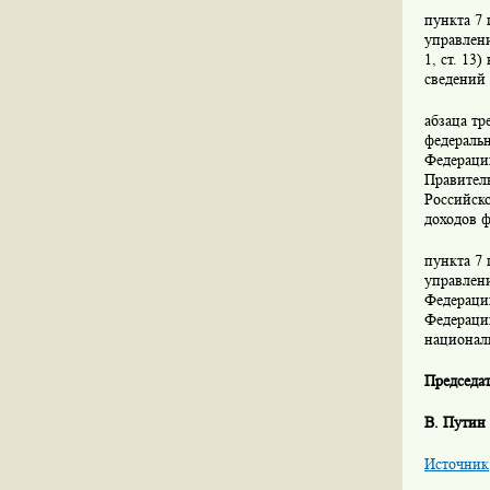
пункта 7 
управлени
1, ст. 13
сведений 
абзаца тр
федераль
Федераци
Правитель
Российско
доходов ф
пункта 7 
управлени
Федерации
Федераци
националь
Председа
В. Путин
Источник