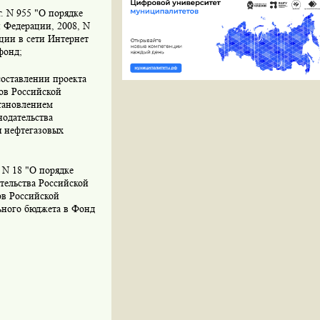
. N 955 "О порядке
й Федерации, 2008, N
ации в сети Интернет
фонд;
составлении проекта
ов Российской
тановлением
нодательства
я нефтегазовых
 N 18 "О порядке
тельства Российской
ов Российской
ьного бюджета в Фонд