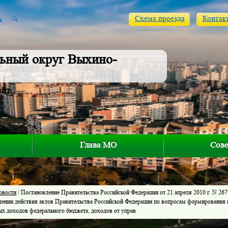
Схема проезда
Контак
ьный округ Выхино-
айт
Глава МО
Сове
овости
/ Постановление Правительства Российской Федерации от 21 апреля 2010 г. N 267
лении действия актов Правительства Российской Федерации по вопросам формирования 
ых доходов федерального бюджета, доходов от управ