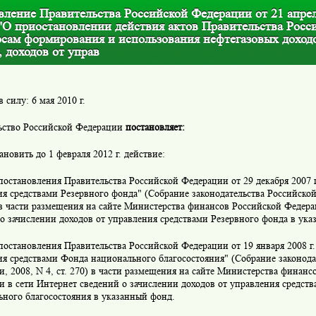
ление Правительства Российской Федерации от 21 апреля 
"О приостановлении действия актов Правительства Росс
осам формирования и использования нефтегазовых доход
 доходов от управ
в силу: 6 мая 2010 г.
ьство Российской Федерации
постановляет:
ановить до 1 февраля 2012 г. действие:
постановления Правительства Российской Федерации от 29 декабря 2007 
я средствами Резервного фонда" (Собрание законодательства Российско
) в части размещения на сайте Министерства финансов Российской Федер
о зачислении доходов от управления средствами Резервного фонда в ука
постановления Правительства Российской Федерации от 19 января 2008 г
я средствами Фонда национального благосостояния" (Собрание законода
, 2008, N 4, ст. 270) в части размещения на сайте Министерства финанс
 в сети Интернет сведений о зачислении доходов от управления средст
ьного благосостояния в указанный фонд.