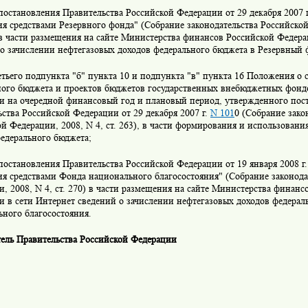
постановления Правительства Российской Федерации от 29 декабря 2007 г
я средствами Резервного фонда" (Собрание законодательства Российско
) в части размещения на сайте Министерства финансов Российской Федер
о зачислении нефтегазовых доходов федерального бюджета в Резервный 
етьего подпункта "б" пункта 10 и подпункта "в" пункта 16 Положения о 
ного бюджета и проектов бюджетов государственных внебюджетных фонд
и на очередной финансовый год и плановый период, утвержденного пос
ства Российской Федерации от 29 декабря 2007 г.
N 101
0 (Собрание зако
й Федерации, 2008, N 4, ст. 263), в части формирования и использовани
едерального бюджета;
постановления Правительства Российской Федерации от 19 января 2008 г.
я средствами Фонда национального благосостояния" (Собрание законода
, 2008, N 4, ст. 270) в части размещения на сайте Министерства финанс
и в сети Интернет сведений о зачислении нефтегазовых доходов федерал
ного благосостояния.
тель Правительства Российской Федерации