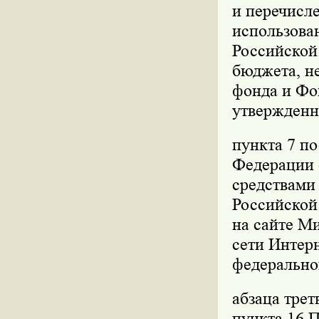
и перечисле
использова
Российской
бюджета, не
фонда и Фо
утвержденн
пункта 7 п
Федерации о
средствами
Российской 
на сайте М
сети Интер
федерально
абзаца трет
пункта 16 