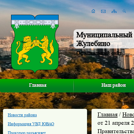
Муниципальный 
Жулебино
Официальный сайт
Главная
Наш район
Главная
/
Нов
Новости района
от 21 апреля 
Информация УВД ЮВАО
Правительств
Прокурор разъясняет