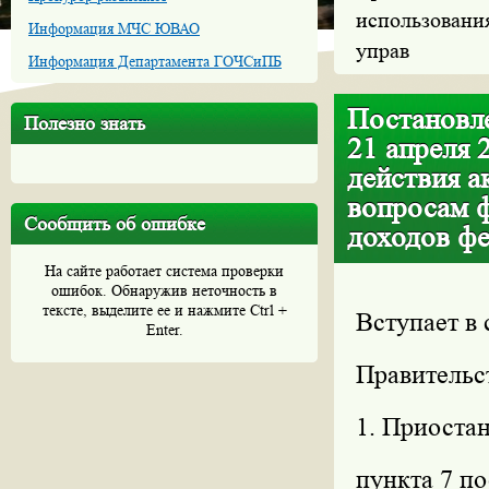
использования
Информация МЧС ЮВАО
управ
Информация Департамента ГОЧСиПБ
Постановле
Полезно знать
21 апреля 
действия а
вопросам 
Сообщить об ошибке
доходов фе
На сайте работает система проверки
ошибок. Обнаружив неточность в
тексте, выделите ее и нажмите Ctrl +
Вступает в 
Enter.
Правительс
1. Приостан
пункта 7 п