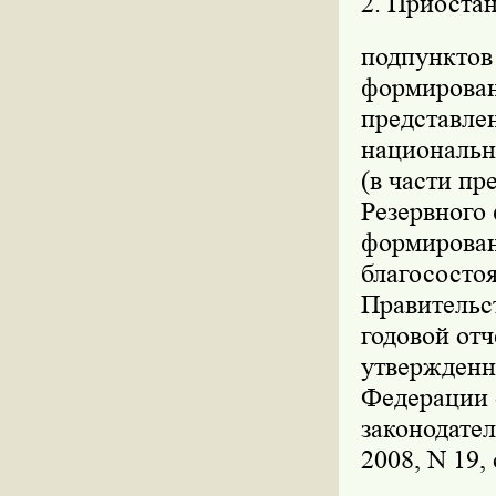
2. Приостан
подпунктов 
формировани
представле
национально
(в части пр
Резервного 
формирован
благососто
Правительс
годовой от
утвержденн
Федерации о
законодател
2008, N 19, 