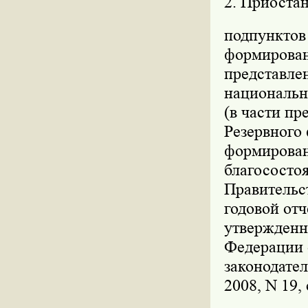
2. Приостан
подпунктов 
формировани
представле
национально
(в части пр
Резервного 
формирован
благососто
Правительс
годовой от
утвержденн
Федерации о
законодател
2008, N 19, 