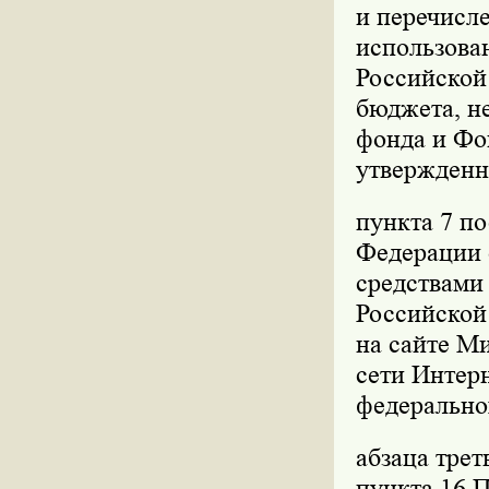
и перечисле
использова
Российской
бюджета, не
фонда и Фо
утвержденн
пункта 7 п
Федерации о
средствами
Российской 
на сайте М
сети Интер
федерально
абзаца трет
пункта 16 