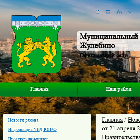
Муниципальный 
Жулебино
Официальный сайт
Главная
Наш район
Главная
/
Нов
Новости района
от 21 апреля 
Информация УВД ЮВАО
Правительств
Прокурор разъясняет