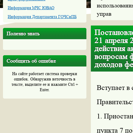
использования
Информация МЧС ЮВАО
управ
Информация Департамента ГОЧСиПБ
Постановле
Полезно знать
21 апреля 
действия а
вопросам 
Сообщить об ошибке
доходов фе
На сайте работает система проверки
ошибок. Обнаружив неточность в
тексте, выделите ее и нажмите Ctrl +
Вступает в 
Enter.
Правительс
1. Приостан
пункта 7 п