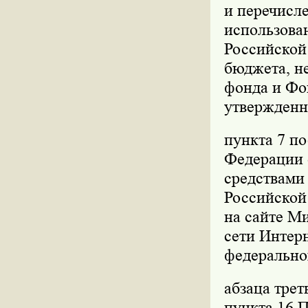
и перечисле
использова
Российской
бюджета, не
фонда и Фо
утвержденн
пункта 7 п
Федерации о
средствами
Российской 
на сайте М
сети Интер
федерально
абзаца трет
пункта 16 