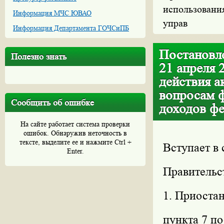
использования
Информация МЧС ЮВАО
управ
Информация Департамента ГОЧСиПБ
Постановле
Полезно знать
21 апреля 
действия а
вопросам 
Сообщить об ошибке
доходов фе
На сайте работает система проверки
ошибок. Обнаружив неточность в
тексте, выделите ее и нажмите Ctrl +
Вступает в 
Enter.
Правительс
1. Приостан
пункта 7 п