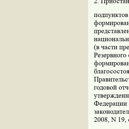
2. Приостан
подпунктов 
формировани
представле
национально
(в части пр
Резервного 
формирован
благососто
Правительс
годовой от
утвержденн
Федерации о
законодател
2008, N 19, 