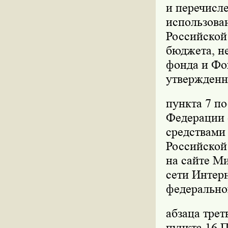
и перечисле
использова
Российской
бюджета, не
фонда и Фо
утвержденн
пункта 7 п
Федерации о
средствами
Российской 
на сайте М
сети Интер
федерально
абзаца трет
пункта 16 