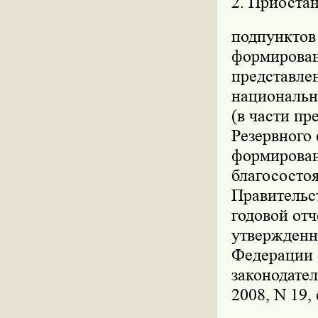
2. Приостан
подпунктов 
формировани
представле
национально
(в части пр
Резервного 
формирован
благососто
Правительс
годовой от
утвержденн
Федерации о
законодател
2008, N 19, 