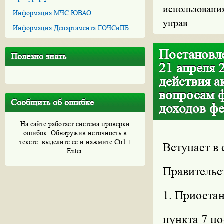
использования
Информация МЧС ЮВАО
управ
Информация Департамента ГОЧСиПБ
Постановле
Полезно знать
21 апреля 
действия а
вопросам 
Сообщить об ошибке
доходов фе
На сайте работает система проверки
ошибок. Обнаружив неточность в
тексте, выделите ее и нажмите Ctrl +
Вступает в 
Enter.
Правительс
1. Приостан
пункта 7 п