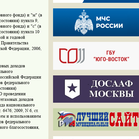
рвного фонда) и "м" (в
остояния) пункта 9,
вного фонда) и "с" (в
состояния) пункта 10
ой и годовой
 Правительства
ской Федерации, 2006,
зовых доходов
ального
 Российской Федерации
ов федерального
остояния)
О проведении
тегазовых доходов
нда национального
6476; 2009, N 6, ст.
нием и использованием
ов федерального
ного благосостояния,