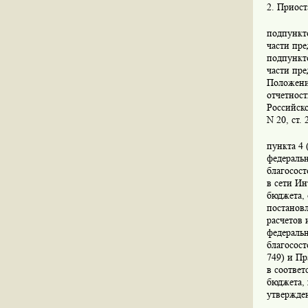
2. Приост
подпункто
части пре
подпункто
части пре
Положени
отчетнос
Российско
N 20, ст. 
пункта 4 
федераль
благосост
в сети Ин
бюджета, 
постановл
расчетов 
федеральн
благосост
749) и Пр
в соотве
бюджета, 
утвержде