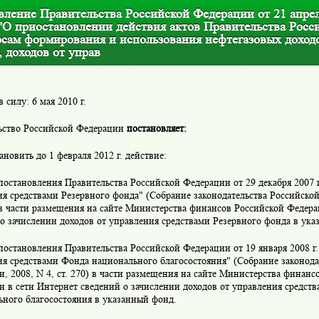
ление Правительства Российской Федерации от 21 апреля 
"О приостановлении действия актов Правительства Росс
осам формирования и использования нефтегазовых доход
 доходов от управ
в силу: 6 мая 2010 г.
ьство Российской Федерации
постановляет:
ановить до 1 февраля 2012 г. действие:
постановления Правительства Российской Федерации от 29 декабря 2007 
я средствами Резервного фонда" (Собрание законодательства Российско
) в части размещения на сайте Министерства финансов Российской Федер
о зачислении доходов от управления средствами Резервного фонда в ука
постановления Правительства Российской Федерации от 19 января 2008 г
я средствами Фонда национального благосостояния" (Собрание законода
, 2008, N 4, ст. 270) в части размещения на сайте Министерства финанс
 в сети Интернет сведений о зачислении доходов от управления средст
ьного благосостояния в указанный фонд.