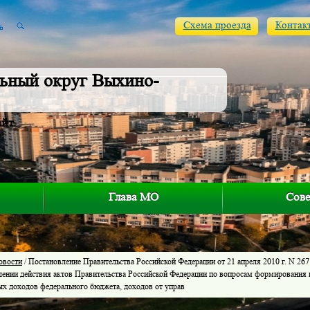
Схема проезда
Контак
ьный округ Выхино-
айт
Глава МО
Сове
овости
/ Постановление Правительства Российской Федерации от 21 апреля 2010 г. N 267
лении действия актов Правительства Российской Федерации по вопросам формирования 
ых доходов федерального бюджета, доходов от управ