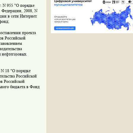
. N 955 "О порядке
й Федерации, 2008, N
ации в сети Интернет
фонд;
составлении проекта
ов Российской
тановлением
нодательства
я нефтегазовых
 N 18 "О порядке
тельства Российской
ов Российской
ьного бюджета в Фонд