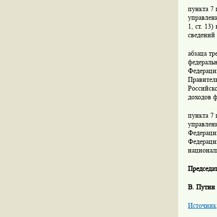
пункта 7 
управлени
1, ст. 13
сведений 
абзаца тр
федераль
Федераци
Правитель
Российско
доходов ф
пункта 7 
управлени
Федерации
Федераци
националь
Председа
В. Путин
Источник