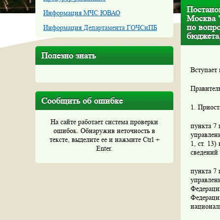
Постанов
Информация МЧС ЮВАО
Москва 
по вопр
Информация Департамента ГОЧСиПБ
бюджета,
Полезно знать
Вступает 
Правител
Сообщить об ошибке
1. Приост
На сайте работает система проверки
пункта 7 
ошибок. Обнаружив неточность в
управлени
тексте, выделите ее и нажмите Ctrl +
1, ст. 13
Enter.
сведений 
пункта 7 
управлени
Федерации
Федерации
национал