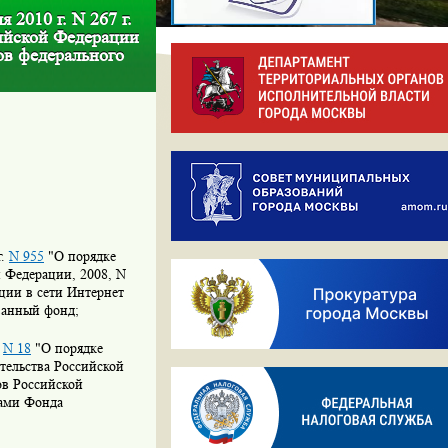
2010 г. N 267 г.
ийской Федерации
ов федерального
г.
N 955
"О порядке
й Федерации, 2008, N
ации в сети Интернет
занный фонд;
.
N 18
"О порядке
тельства Российской
ов Российской
вами Фонда