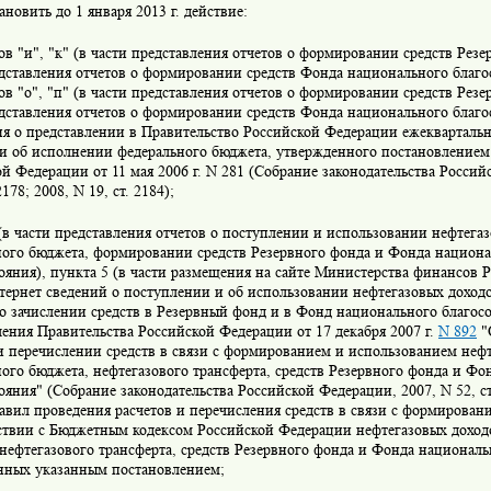
ановить до 1 января 2013 г. действие:
в "и", "к" (в части представления отчетов о формировании средств Резе
дставления отчетов о формировании средств Фонда национального благос
в "о", "п" (в части представления отчетов о формировании средств Резер
дставления отчетов о формировании средств Фонда национального благо
я о представлении в Правительство Российской Федерации ежеквартальн
ти об исполнении федерального бюджета, утвержденного постановлением
й Федерации от 11 мая 2006 г. N 281 (Собрание законодательства Россий
2178; 2008, N 19, ст. 2184);
(в части представления отчетов о поступлении и использовании нефтега
ного бюджета, формировании средств Резервного фонда и Фонда национ
ояния), пункта 5 (в части размещения на сайте Министерства финансов
тернет сведений о поступлении и об использовании нефтегазовых доход
о зачислении средств в Резервный фонд и в Фонд национального благос
ения Правительства Российской Федерации от 17 декабря 2007 г.
N 892
"
и перечислении средств в связи с формированием и использованием неф
ого бюджета, нефтегазового трансферта, средств Резервного фонда и Фо
ояния" (Собрание законодательства Российской Федерации, 2007, N 52, ст. 
авил проведения расчетов и перечисления средств в связи с формирова
тствии с Бюджетным кодексом Российской Федерации нефтегазовых доход
нефтегазового трансферта, средств Резервного фонда и Фонда националь
нных указанным постановлением;