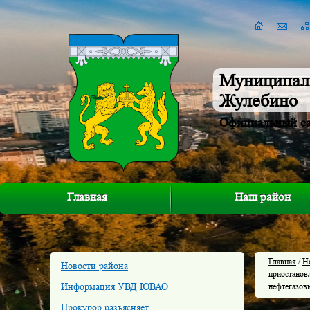
Муниципал
Жулебино
Официальный с
Главная
Наш район
Главная
/
Н
Новости района
приостанов
Информация УВД ЮВАО
нефтегазов
Прокурор разъясняет