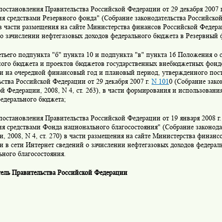
постановления Правительства Российской Федерации от 29 декабря 2007 г
я средствами Резервного фонда" (Собрание законодательства Российско
) в части размещения на сайте Министерства финансов Российской Федер
о зачислении нефтегазовых доходов федерального бюджета в Резервный 
етьего подпункта "б" пункта 10 и подпункта "в" пункта 16 Положения о 
ного бюджета и проектов бюджетов государственных внебюджетных фонд
и на очередной финансовый год и плановый период, утвержденного пос
ства Российской Федерации от 29 декабря 2007 г.
N 101
0 (Собрание зако
й Федерации, 2008, N 4, ст. 263), в части формирования и использовани
едерального бюджета;
постановления Правительства Российской Федерации от 19 января 2008 г.
я средствами Фонда национального благосостояния" (Собрание законода
, 2008, N 4, ст. 270) в части размещения на сайте Министерства финанс
и в сети Интернет сведений о зачислении нефтегазовых доходов федерал
ного благосостояния.
тель Правительства Российской Федерации