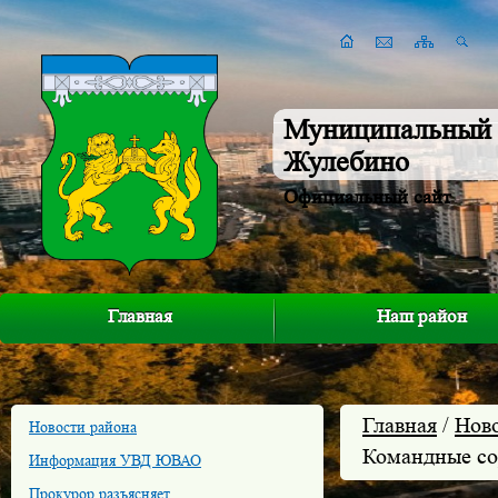
Муниципальный 
Жулебино
Официальный сайт
Главная
Наш район
Главная
/
Нов
Новости района
Командные со
Информация УВД ЮВАО
Прокурор разъясняет