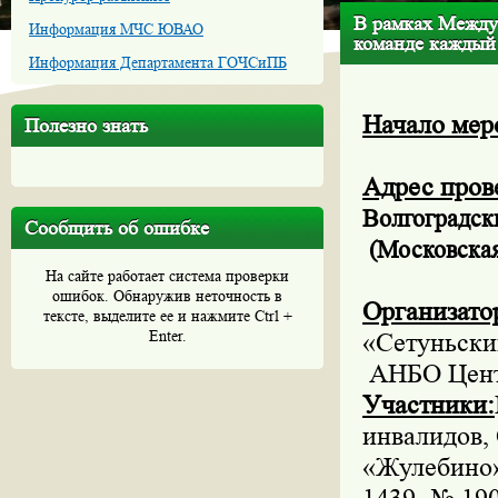
В рамках Между
Информация МЧС ЮВАО
команде каждый
Информация Департамента ГОЧСиПБ
Начало меро
Полезно знать
Адрес пров
Волгоградск
Сообщить об ошибке
(
Московская
На сайте работает система проверки
ошибок. Обнаружив неточность в
Организато
тексте, выделите ее и нажмите Ctrl +
Enter.
«Сетуньски
АНБО Центр
Участники:
инвалидов,
«Жулебино