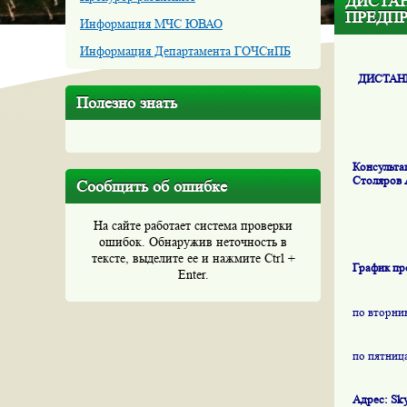
ДИСТА
ПРЕДП
Информация МЧС ЮВАО
Информация Департамента ГОЧСиПБ
ДИСТАН
Полезно знать
Консульта
Столяров 
Сообщить об ошибке
На сайте работает система проверки
ошибок. Обнаружив неточность в
тексте, выделите ее и нажмите Ctrl +
График пр
Enter.
по вторник
по пятница
Адрес:
Sk