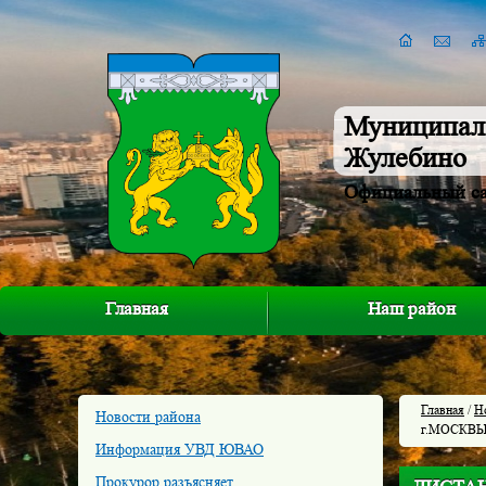
Муниципал
Жулебино
Официальный с
Главная
Наш район
Главная
/
Н
Новости района
г.МОСКВ
Информация УВД ЮВАО
Прокурор разъясняет