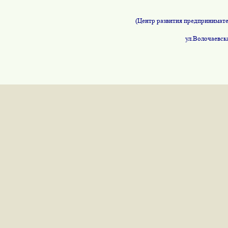
(Центр развития предпринимат
ул
.В
олочаевск