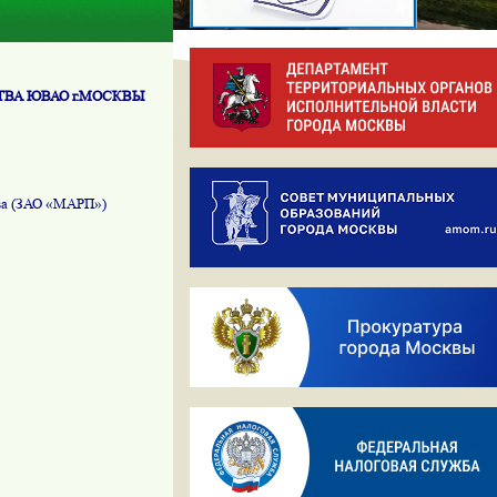
ВА ЮВАО г
.М
ОСКВЫ
тва (ЗАО «МАРП»)