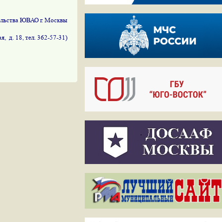
ельства ЮВАО г. Москвы
ая
,
д. 18, тел. 362-57-31)