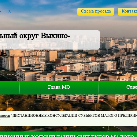
Схема проезда
Контак
ьный округ Выхино-
айт
Глава МО
Сове
овости
/ ДИСТАНЦИОННЫЕ КОНСУЛЬТАЦИИ СУБЪЕКТОВ МАЛОГО ПРЕДПРИ
Ы