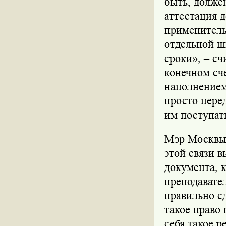
быть, долже
аттестация д
применитель
отдельной ш
сроки», – сч
конечном сч
наполнением
просто пере
им поступать
Мэр Москвы 
этой связи в
документа, 
преподавател
правильно с
такое право 
себя такое 