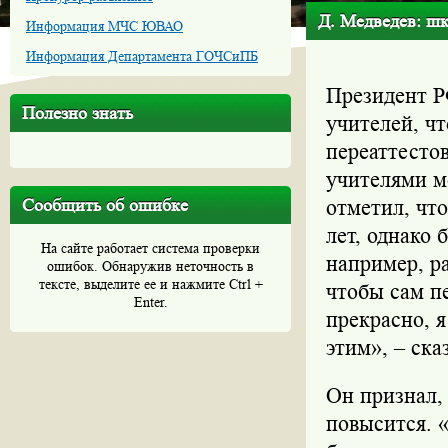
Д. Медведев: шк
Информация МЧС ЮВАО
Информация Департамента ГОЧСиПБ
Президент Р
Полезно знать
учителей, ч
переаттестов
учителями м
Сообщить об ошибке
отметил, что
лет, однако 
На сайте работает система проверки
например, ра
ошибок. Обнаружив неточность в
тексте, выделите ее и нажмите Ctrl +
чтобы сам пе
Enter.
прекрасно, я
этим», – ска
Он признал,
повысится. 