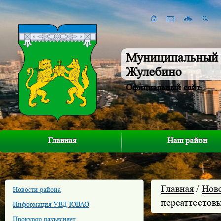
Муниципальный 
Жулебино
Официальный сайт
Главная
Наш район
Главная
/
Нов
Новости района
переаттестовы
Информация УВД ЮВАО
Прокурор разъясняет