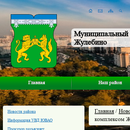
Муниципальный 
Жулебино
Официальный сайт
Главная
Наш район
Главная
/
Нов
Новости района
комплексом 
Информация УВД ЮВАО
Прокурор разъясняет