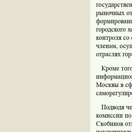
государствен
рыночных от
формировани
городского 
контроля со
членам, осу
отраслях гор
Кроме того,
информацион
Москвы в сф
саморегулиро
Подводя чер
комиссии по
Скобинов от
исключитель