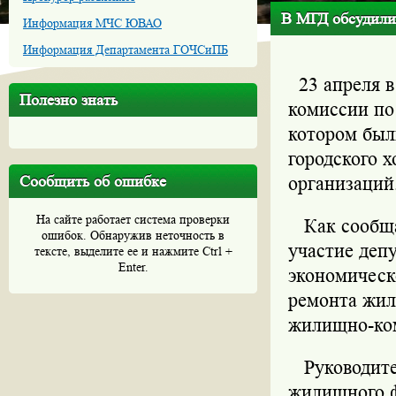
В МГД обсудили
Информация МЧС ЮВАО
Информация Департамента ГОЧСиПБ
23 апреля в
Полезно знать
комиссии по
котором был
городского 
Сообщить об ошибке
организаций
На сайте работает система проверки
Как сообщае
ошибок. Обнаружив неточность в
участие деп
тексте, выделите ее и нажмите Ctrl +
Enter.
экономическ
ремонта жил
жилищно-ком
Руководител
жилищного ф