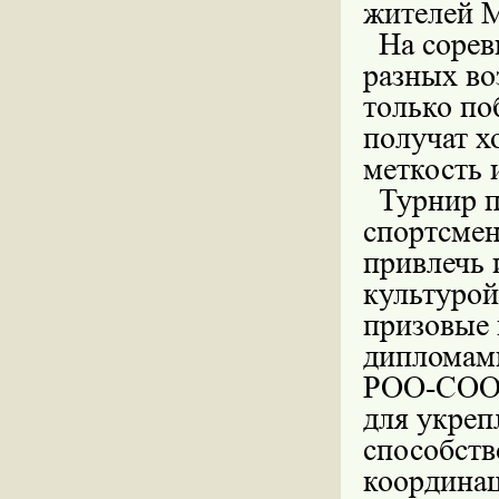
жителей М
На сорев
разных воз
только по
получат х
меткость 
Турнир п
спортсмен
привлечь 
культурой
призовые 
дипломам
РОО-СОО 
для укреп
способств
координац