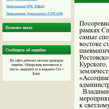
Информация МЧС ЮВАО
Информация Департамента ГОЧСиПБ
Посоревно
Полезно знать
рамках Сп
самые спо
востоке с
пневматич
Сообщить об ошибке
Ростовско
На сайте работает система проверки
Курского,
ошибок. Обнаружив неточность в
землячест
тексте, выделите ее и нажмите Ctrl +
Enter.
«Ассоциа
администр
Владимир 
мероприят
к светлом