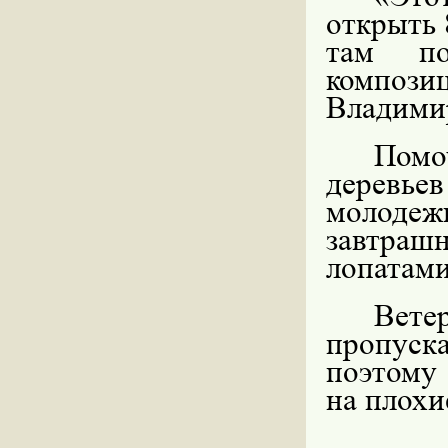
открыть 
там по
композиц
Владими
Помо
деревье
молодежь
завтра
лопатами
Вет
пропуск
поэтому
на плохи