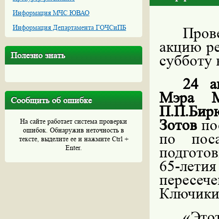
Информация МЧС ЮВАО
Информация Департамента ГОЧСиПБ
Пров
акцию р
Полезно знать
субботу 
24 а
Мэра М
Сообщить об ошибке
П.П.Би
Зотов
пос
На сайте работает система проверки
ошибок. Обнаружив неточность в
по пос
тексте, выделите ее и нажмите Ctrl +
Enter.
подготов
65-лети
пересе
Ключики
«Это