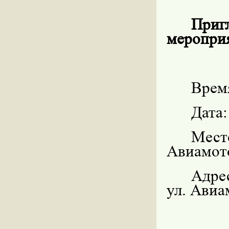
Приг
меропри
Время
Дата:
Мест
Авиамот
Адре
ул. Авиа