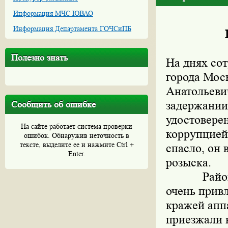
Информация МЧС ЮВАО
Информация Департамента ГОЧСиПБ
Полезно знать
На днях со
города Мос
Анатольеви
задержании
Сообщить об ошибке
удостовере
На сайте работает система проверки
коррупцией 
ошибок. Обнаружив неточность в
тексте, выделите ее и нажмите Ctrl +
спасло, он 
Enter.
розыска.
Район Юго
очень прив
кражей апп
приезжали 