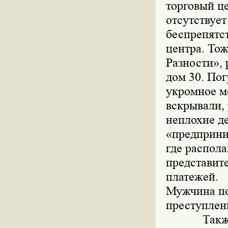
торговый це
отсутствует
беспрепятс
центра. Тож
Разности»,
дом 30. По
укромное ме
вскрывали,
неплохие д
«предприни
где распол
представит
платежей.
Мужчина по
преступлен
Также Хро