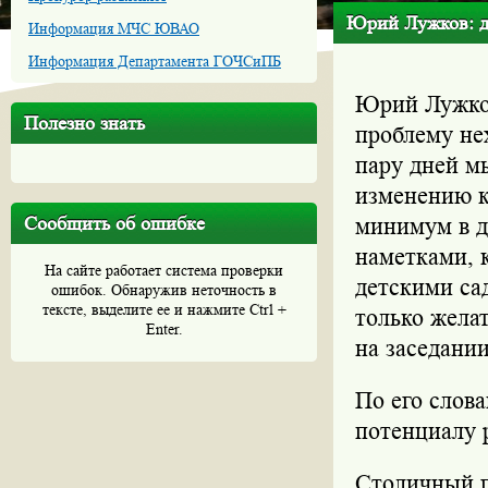
Юрий Лужков: де
Информация МЧС ЮВАО
Информация Департамента ГОЧСиПБ
Юрий Лужков
Полезно знать
проблему не
пару дней м
изменению к
Сообщить об ошибке
минимум в д
наметками, 
На сайте работает система проверки
детскими са
ошибок. Обнаружив неточность в
тексте, выделите ее и нажмите Ctrl +
только жела
Enter.
на заседани
По его слова
потенциалу 
Столичный г