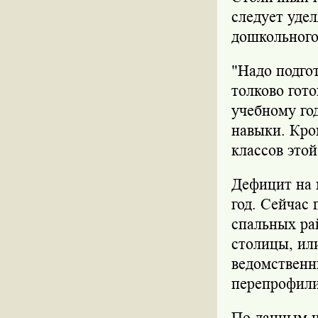
следует уде
дошкольного
"Надо подго
толково гото
учебному го
навыки. Кро
классов этой
Дефицит на 
год. Сейчас 
спальных ра
столицы, ил
ведомственн
перепрофили
По данным на