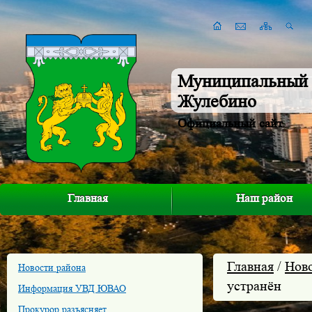
Муниципальный 
Жулебино
Официальный сайт
Главная
Наш район
Главная
/
Нов
Новости района
устранён
Информация УВД ЮВАО
Прокурор разъясняет