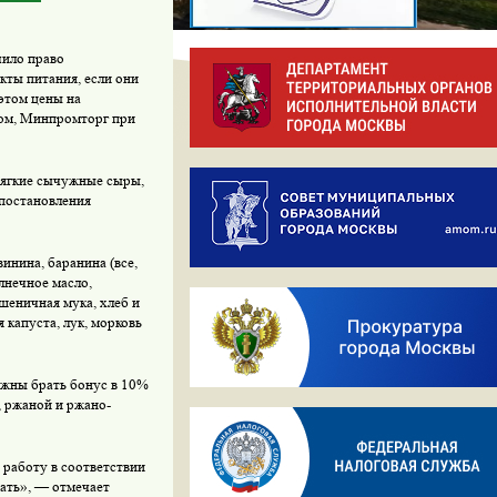
чило право
кты питания, если они
 этом цены на
вом, Минпромторг при
мягкие сычужные сыры,
 постановления
инина, баранина (все,
лнечное масло,
шеничная мука, хлеб и
 капуста, лук, морковь
лжны брать бонус в 10%
, ржаной и ржано-
работу в соответствии
жать», — отмечает