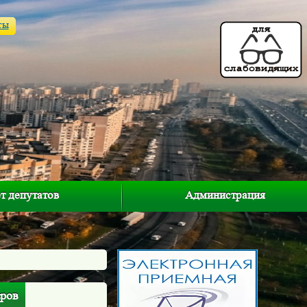
ты
т депутатов
Администрация
аров