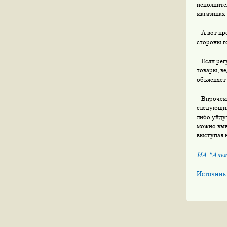
исполните
магазинах
А вот пре
стороны г
Если регу
товары, в
объясняет
Впрочем, 
следующим
либо уйду
можно выв
выступая 
ИА "Алья
Источник