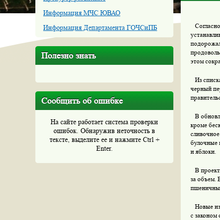
Информация МЧС ЮВАО
Согласно 
Информация Департамента ГОЧСиПБ
устанавли
подорожал
продоволь
Полезно знать
этом сокр
Из списка
черный пер
правитель
Сообщить об ошибке
В обновле
На сайте работает система проверки
кроме бес
ошибок. Обнаружив неточность в
сливочное
тексте, выделите ее и нажмите Ctrl +
булочные и
Enter.
и яблоки.
В проекте
за объем.
пшеничный
Новые изм
с законом