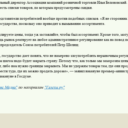
льный директор Ассоциации компаний розничной торговли Илья Белоновский. П
 есть списки товаров, по которым предусмотрены скидки.
дставители потребителей вообще против подобных списков. «Я не сторонник 
осударства, поскольку оно приводит к вымыванию ассортимента.
лируете цены, тогда уж заставляйте, чтобы был ассортимент. Кроме того, мог
едь рынок реагирует на любое административное регулирование как на повод 
 председатель Союза потребителей Петр Шелищ.
государство дает понять, что не намерено злоупотреблять нерыночным регул
 шагом надо будет закрыть страну. Потому что, как только мы заморозим цены
т, либо нам нужно границы закрывать. Мы не удержим товары там, где они про
ести туда, где их можно продать дороже», — заявил накануне премьер-минис
накануне в Госдуме.
нс Медиа"
по материалам
"Газеты.ру"