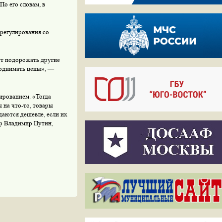
о его словам, в
регулирования со
ут подорожать другие
поднимать цены», —
ированием. «Тогда
 на что-то, товары
даются дешевле, если их
тр Владимир Путин,