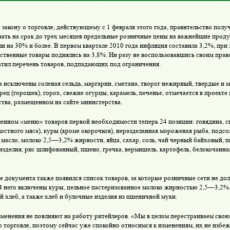
закону о торговле, действующему с 1 февраля этого года, правительство полу
вать на срок до трех месяцев предельные розничные цены на важнейшие проду
и на 30% и более. В первом квартале 2010 года инфляция составила 3,2%, при
ственные товары поднялись на 3,8%. Ни разу не воспользовавшись своим пра
атил перечень товаров, подпадающих под ограничения.
 исключены соленая сельдь, маргарин, сметана, творог нежирный, твердые и 
ец (горошек), горох, свежие огурцы, карамель, печенье, отмечается в проекте
ства, размещенном на сайте министерства.
нном «меню» товаров первой необходимости теперь 24 позиции: говядина, св
костного мяса), куры (кроме окорочков), неразделанная мороженая рыба, подсо
 масло, молоко 2,5—3,2% жирности, яйца, сахар, соль, чай черный байховый, п
зделия, рис шлифованный, пшено, гречка, вермишель, картофель, белокочанная
 документа также появился список товаров, за которые розничные сети не до
 В него включены куры, цельное пастеризованное молоко жирностью 2,5—3,2%
 хлеб, а также хлеб и булочные изделия из пшеничной муки.
енения не повлияют на работу ритейлеров. «Мы в целом перестраиваем свою 
 о торговле, поэтому сейчас уже спокойно относимся к изменениям, их не избе