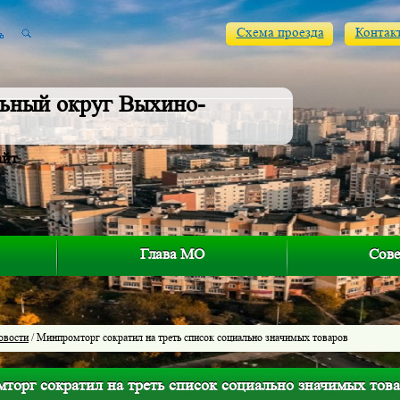
Схема проезда
Контак
ьный округ Выхино-
айт
Глава МО
Сове
овости
/ Минпромторг сократил на треть список социально значимых товаров
торг сократил на треть список социально значимых тов