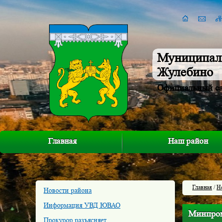
Муниципал
Жулебино
Официальный с
Главная
Наш район
Главная
/
Н
Новости района
Информация УВД ЮВАО
Минпром
Прокурор разъясняет