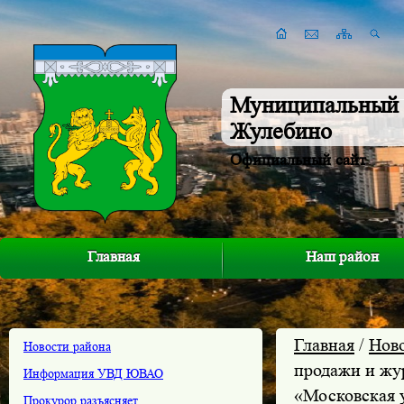
Муниципальный 
Жулебино
Официальный сайт
Главная
Наш район
Главная
/
Нов
Новости района
продажи и жу
Информация УВД ЮВАО
«Московская у
Прокурор разъясняет