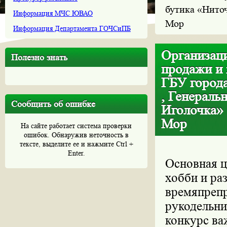
бутика «Ниточ
Информация МЧС ЮВАО
Мор
Информация Департамента ГОЧСиПБ
Организац
Полезно знать
продажи и 
ГБУ город
, Генераль
Сообщить об ошибке
Иголочка» 
Мор
На сайте работает система проверки
ошибок. Обнаружив неточность в
тексте, выделите ее и нажмите Ctrl +
Enter.
Основная ц
хобби и ра
времяпреп
рукодельни
конкурс важ