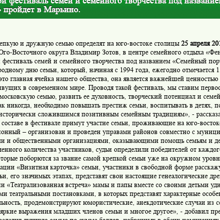
й фестиваль семей и семейного творчества под названи
» пройдет в Марьино.
епкую и дружную семью определят на юго-востоке столицы
25 апреля 20
Юго-Восточного округа Владимир Зотов, в центре семейного отдыха «Фе
 фестиваль семей и семейного творчества под названием «Семейный по
дному дню семьи, который, начиная с 1994 года, ежегодно отмечается 1
это главная ячейка нашего общества, она является важнейшей ценность
ивущих в современном мире. Проводя такой фестиваль, мы ставим первоо
московскую семью, развить ее духовность, творческий потенциал и семе
ак никогда, необходимо повышать престиж семьи, воспитывать в детях, 
 исторически сложившимся позитивным семейным традициям», - рассказ
 составе в фестивале примут участие семьи, проживающие на юго-восто
айонный – организован и проведен управами районов совместно с муниц
и и общественными организациями, оказывающими помощь семьям и де
енного количества участников, судьи определили победителей от каждог
оторые поборются за звание самой крепкой семьи уже на окружном уровн
ации «Визитная карточка» семьи, участники в свободной форме расскаж
ьи, его значимых этапах, представят свои настоящие генеалогические дре
и «Театрализованная встреча» мамы и папы вместе со своими детьми уд
и театральными постановками, в которых представят характерные особе
льность, продемонстрируют юмористические, анекдотические случаи из 
яркие выражения младших членов семьи и многое другое», - добавил пр