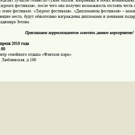
еделит лучшую семью по сумме баллов, набранных в обеих номинациях.
ауреата фестиваля», после чего она получит возможность отстоять честь 
 этапе фестивале. «Лауреат фестиваля», «Дипломанты фестиваля» – кома
ующие места, будут обязательно награждены дипломами и ценными подар
димира Зотова.
Приглашаем корреспондентов осветить данное мероприятие!
апреля 2010 года
.00
нтр семейного отдыха «Фэнтази-парк»
 Люблинская, д.100