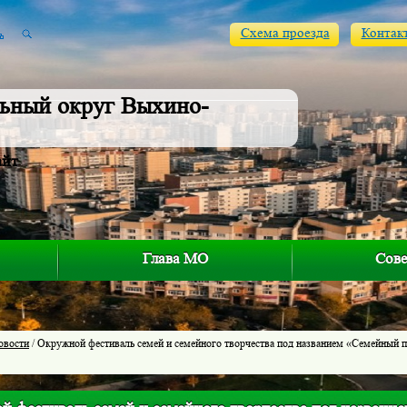
Схема проезда
Контак
ьный округ Выхино-
айт
Глава МО
Сове
овости
/ Окружной фестиваль семей и семейного творчества под названием «Семейный п