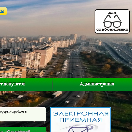
ты
т депутатов
Администрация
ортрет» пройдет в