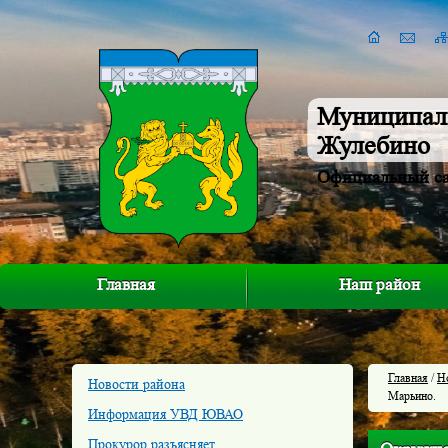
Муниципал
Жулебино
Официальный с
Главная
Наш район
Главная
/
Н
Новости района
Марьино.
Информация УВД ЮВАО
Прокурор разъясняет