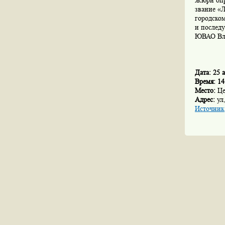
Жюри опр
звание «Л
городском
и послед
ЮВАО Вла
Дата: 25 
Время: 14
Место:
Це
Адрес:
ул,
Источник