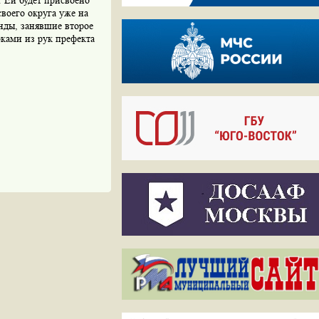
 Ей будет присвоено
своего округа уже на
нды, занявшие второе
ками из рук префекта