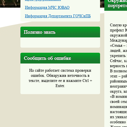
Окружно
портрет
Информация МЧС ЮВАО
Информация Департамента ГОЧСиПБ
Самую кр
префект 
Полезно знать
окружной
Междунаро
«Семья – 
людей, ж
укрепить 
Сообщить об ошибке
Сейчас, к
верность
На сайте работает система проверки
В полном
ошибок. Обнаружив неточность в
этап – р
тексте, выделите ее и нажмите Ctrl +
районным
Enter.
неогранич
округа, к
«В номин
своей сем
номинаци
настоящим
их уника
особенно 