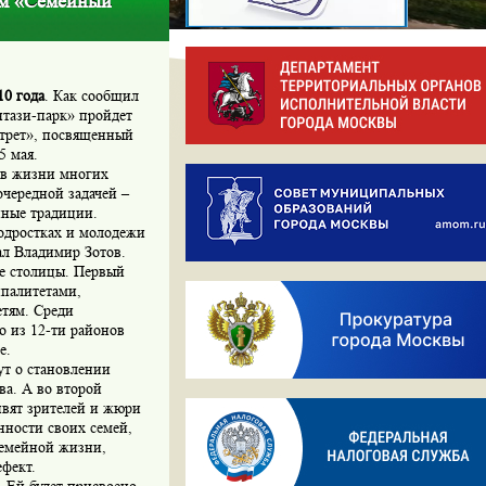
ем «Семейный
10 года
. Как сообщил
нтази-парк» пройдет
ртрет», посвященный
5 мая.
ю в жизни многих
чередной задачей –
йные традиции.
подростках и молодежи
ал Владимир Зотов.
ке столицы. Первый
ипалитетами,
тям. Среди
о из 12-ти районов
е.
ут о становлении
ва. А во второй
ивят зрителей и жюри
нности своих семей,
семейной жизни,
ефект.