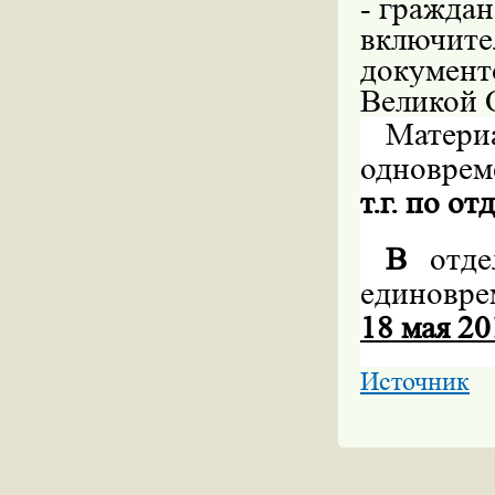
- граждан
включите
документ
Великой 
Матери
одноврем
т.г. по о
В
отде
единовр
18 мая 20
Источник