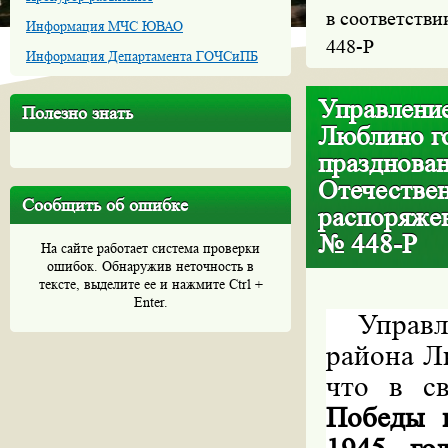
в соответстви
Информация МЧС ЮВАО
448-Р
Информация Департамента ГОЧСиПБ
Управление
Полезно знать
Люблино г
празднова
Отечествен
Сообщить об ошибке
распоряжен
№ 448-Р
На сайте работает система проверки
ошибок. Обнаружив неточность в
тексте, выделите ее и нажмите Ctrl +
Enter.
Управ
района Л
что в с
Победы 