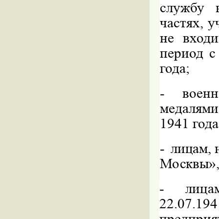
службу 
частях, 
не вход
период с
года;
-
воен
медалям
1941 года
-
лицам, 
Москвы»
-
лица
22.07.194
предпри