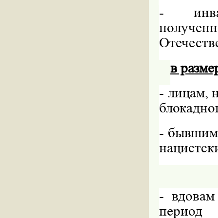
-
инв
полученн
Отечеств
в разме
-
лицам, 
блокадно
-
бывшим
нацистски
-
вдовам
период 