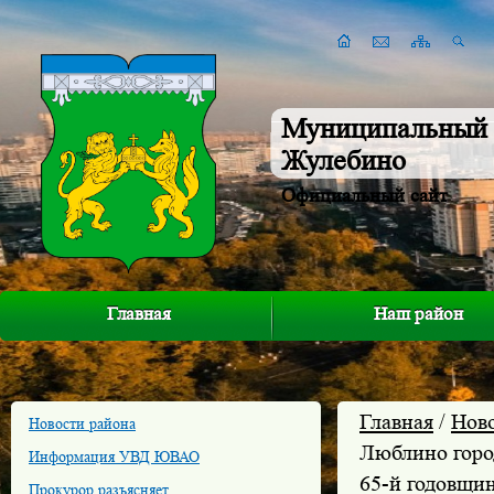
Муниципальный 
Жулебино
Официальный сайт
Главная
Наш район
Главная
/
Нов
Новости района
Люблино горо
Информация УВД ЮВАО
65-й годовщин
Прокурор разъясняет