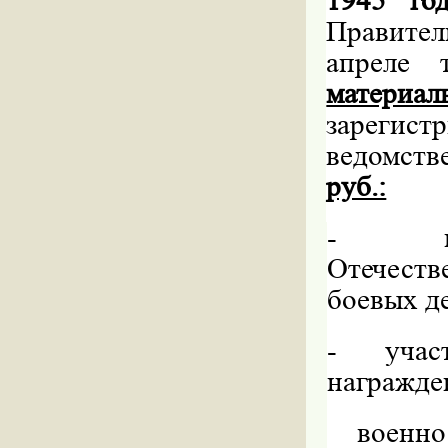
1945 го
Правител
апреле 
материа
зарегис
ведомст
руб.:
-
Отечест
боевых де
-
учас
награжде
военн