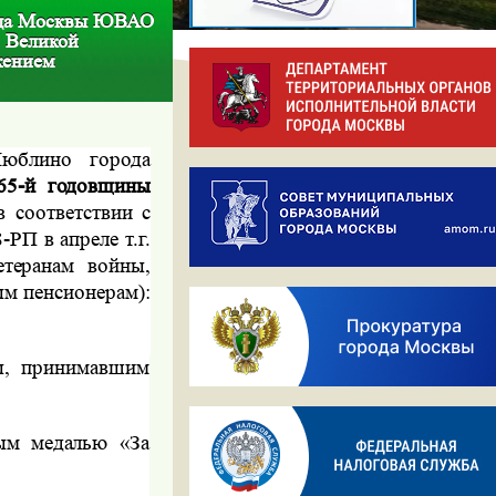
рода Москвы ЮВАО
в Великой
жением
Люблино города
65-й годовщины
в соответствии с
РП в апреле т.г.
етеранам войны,
ым пенсионерам):
ны, принимавшим
ным медалью «За