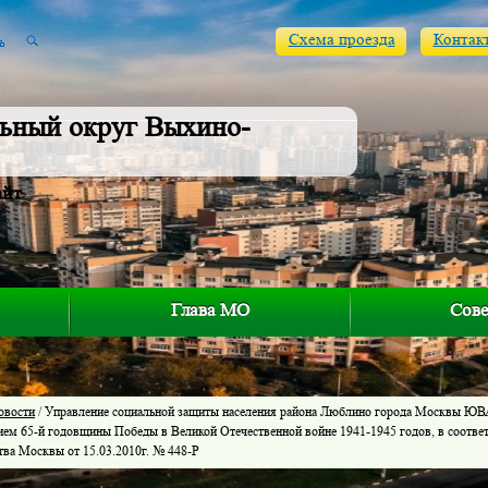
Схема проезда
Контак
ьный округ Выхино-
айт
Глава МО
Сове
овости
/ Управление социальной защиты населения района Люблино города Москвы ЮВАО
ием 65-й годовщины Победы в Великой Отечественной войне 1941-1945 годов, в соотве
тва Москвы от 15.03.2010г. № 448-Р