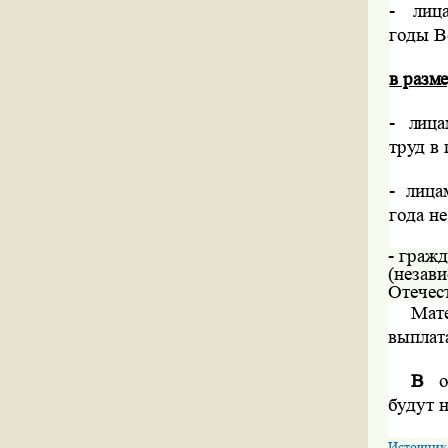
-
лиц
годы В
в разм
-
лица
труд в
-
лица
года не
- граж
(незав
Отечес
Мат
выпла
В
о
будут 
Источник