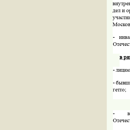
внутре
дел и 
участн
Московс
-
инва
Отечес
в ра
-
лицам
-
бывши
гетто;
-
Отечес