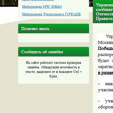
Управле
Информация МЧС ЮВАО
сообщае
Отечеств
Информация Департамента ГОЧСиПБ
Правител
Полезно знать
Уп
Моск
Побед
Сообщить об ошибке
распор
будет
На сайте работает система проверки
зареги
ошибок. Обнаружив неточность в
тексте, выделите ее и нажмите Ctrl +
в разме
Enter.
-
инв
участи
-
уча
оборо