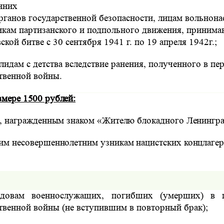
нних
органов государственной безопасности, лицам вольнона
икам партизанского и подпольного движения, принима
кой битве с 30 сентября 1941 г. по 19 апреля 1942г.;
лидам с детства вследствие ранения, полученного в пе
твенной войны.
змере 1500 рублей:
, награжденным знаком «Жителю блокадного Ленингра
м несовершеннолетним узникам нацистских концлагер
вдовам военнослужащих, погибших (умерших) в 
твенной войны (не вступившим в повторный брак);