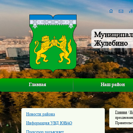
Муниципал
Жулебино
Официальный с
Главная
Наш район
Главная
/
Н
Новости района
празднован
Информация УВД ЮВАО
Правительс
Прокурор разъясняет