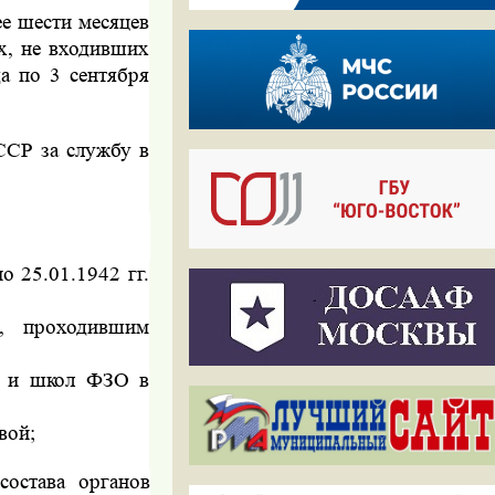
е шести месяцев
х, не входивших
а по 3 сентября
ССР за службу в
о 25.01.1942 гг.
ы, проходившим
щ и школ ФЗО в
вой;
состава органов