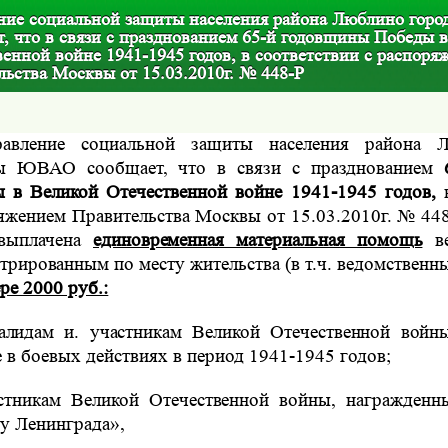
ние социальной защиты населения района Люблино го
т, что в связи с празднованием 65-й годовщины Победы 
енной войне 1941-1945 годов, в соответствии с распоря
ьства Москвы от 15.03.2010г. № 448-Р
равление социальной защиты населения района 
вы
ЮВАО сообщает, что в связи с празднованием
ы в Великой
Отечественной войне 1941-1945 годов,
яжением Правительства Москвы от 15.03.2010г. № 448-
 выплачена
единовременная материальная помощь
в
стрированным по
месту жительства (в т.ч. ведомственн
ре 2000 руб.:
алидам и. участникам Великой Отечественной вой
е в
боевых действиях в период 1941-1945 годов;
стникам Великой Отечественной войны, награжден
ну
Ленинграда»,