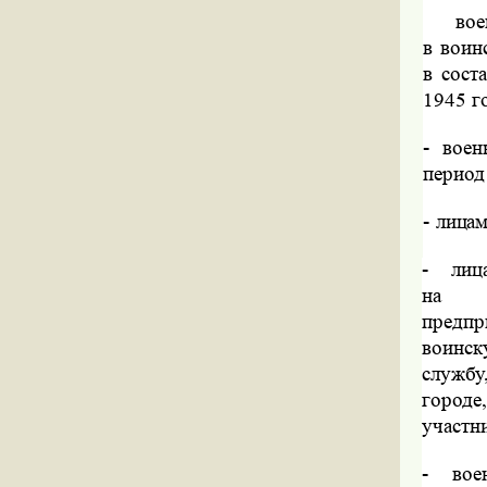
вое
в воин
в сост
1945 г
-
воен
период
-
лицам
-
лиц
на
предп
воинск
службу
городе,
участн
-
вое