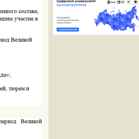
емного состава,
вшим участие в
риод Великой
да»;
ей, тюрем и
период Великой