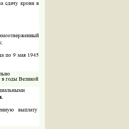
а сдачу крови в
самоотверженный
;
да по 9 мая 1945
льно
 в годы Великой
оциальными
м.
енную
выплату