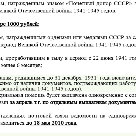
ам, награжденным знаком «Почетный донор СССР» з
еликой Отечественной войны 1941-1945 годов;
ере 1000 рублей:
м, награжденными орденами или медалями СССР за 
период Великой Отечественной войны 1941-1945 годов
м, проработавшим в тылу в период с 22 июня 1941 го
 менее 6 месяцев;
данам, родившимся до З1 декабря
1931
года включите
исимо от наличия документов, подтверждающих работу
твенной войны 1941-1945 годов).
ериальная помощь будет выплачена одновременно с с
тами
за апрель т.г. по отдельным выплатным документа
тделениях
почтовой
связи
ведомости
на
единоврем
находиться
до 18 мая 2010 года.