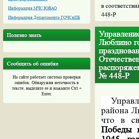
в соответстви
Информация МЧС ЮВАО
448-Р
Информация Департамента ГОЧСиПБ
Управление
Полезно знать
Люблино г
празднова
Отечествен
Сообщить об ошибке
распоряжен
№ 448-Р
На сайте работает система проверки
ошибок. Обнаружив неточность в
тексте, выделите ее и нажмите Ctrl +
Enter.
Управ
района Л
что в с
Победы 