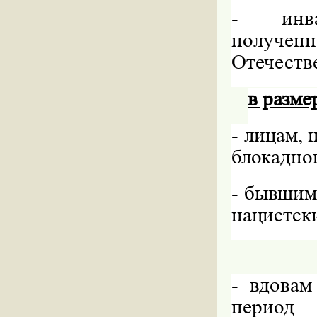
-
инв
полученн
Отечеств
в разме
-
лицам, 
блокадно
-
бывшим
нацистски
-
вдовам
период 