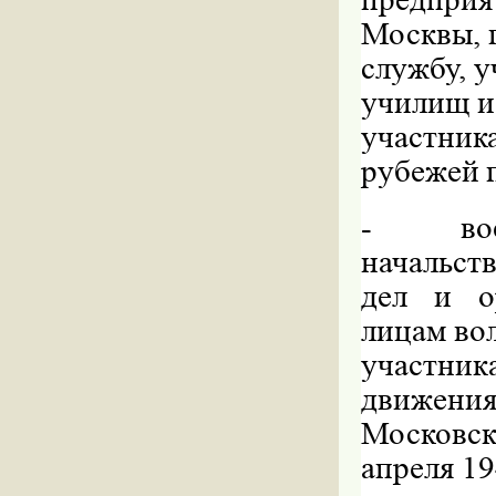
Москвы, 
службу, 
училищ и
участни
рубежей 
-
в
начальст
дел и ор
лицам во
участни
движения
Московск
апреля 19