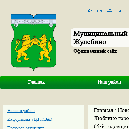
Муниципальный 
Жулебино
Официальный сайт
Главная
Наш район
Главная
/
Нов
Новости района
Люблино горо
Информация УВД ЮВАО
65-й годовщин
Прокурор разъясняет