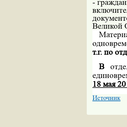
- граждан
включите
документ
Великой 
Матери
одноврем
т.г. по о
В
отде
единовр
18 мая 20
Источник