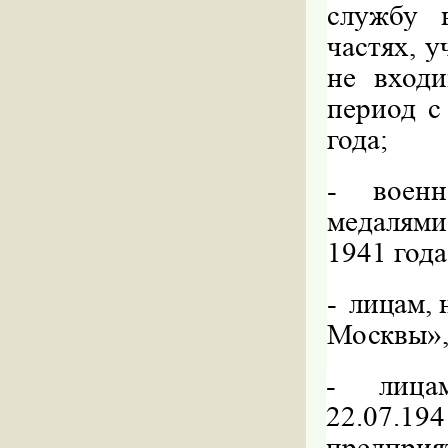
службу 
частях, 
не вход
период с
года;
-
воен
медалям
1941 года
-
лицам, 
Москвы»
-
лица
22.07.194
предпри