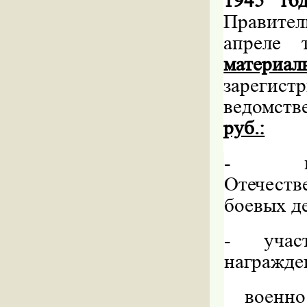
1945 го
Правител
апреле 
материа
зарегис
ведомст
руб.:
-
Отечест
боевых де
-
учас
награжде
военн