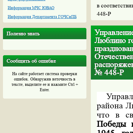
в соответстви
Информация МЧС ЮВАО
448-Р
Информация Департамента ГОЧСиПБ
Управление
Полезно знать
Люблино г
празднова
Отечествен
Сообщить об ошибке
распоряжен
№ 448-Р
На сайте работает система проверки
ошибок. Обнаружив неточность в
тексте, выделите ее и нажмите Ctrl +
Enter.
Управ
района Л
что в с
Победы 