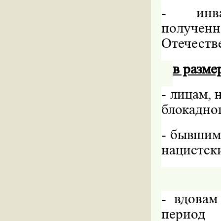
-
инв
полученн
Отечеств
в разме
-
лицам, 
блокадно
-
бывшим
нацистски
-
вдовам
период 