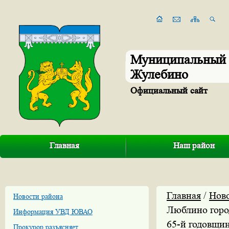
Муниципальный 
Жулебино
Официальный сайт
Главная
Наш район
Главная
/
Нов
Новости района
Люблино горо
Информация УВД ЮВАО
65-й годовщин
Прокурор разъясняет