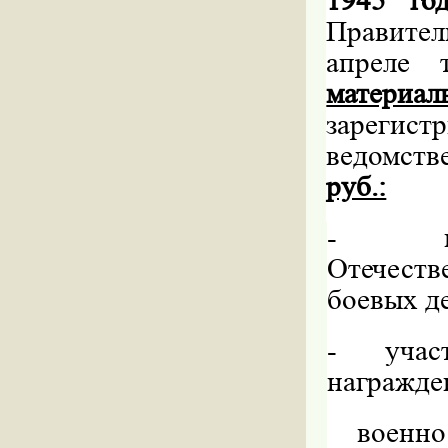
1945 го
Правител
апреле 
материа
зарегис
ведомст
руб.:
-
Отечест
боевых де
-
учас
награжде
военн