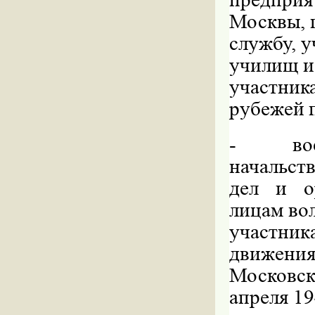
Москвы, 
службу, 
училищ и
участни
рубежей 
-
в
начальст
дел и ор
лицам во
участни
движения
Московск
апреля 19