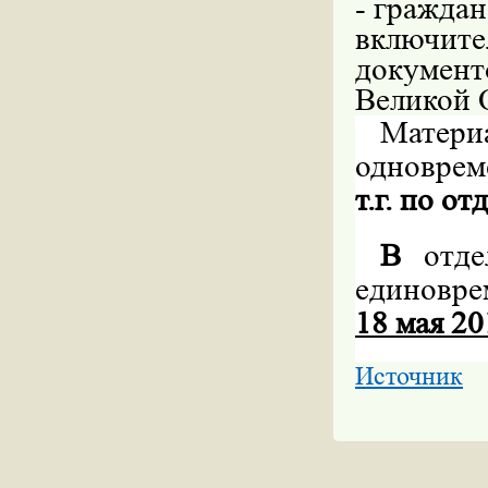
- граждан
включите
документ
Великой 
Матери
одноврем
т.г. по о
В
отде
единовр
18 мая 20
Источник