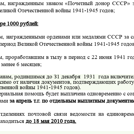
ам, награжденным знаком «Почетный донор СССР» з
еликой Отечественной войны 1941-1945 годов;
ере 1000 рублей:
м, награжденными орденами или медалями СССР за 
период Великой Отечественной войны 1941-1945 годов
м, проработавшим в тылу в период с 22 июня 1941 го
 менее 6 месяцев;
данам, родившимся до З1 декабря
1931
года включите
исимо от наличия документов, подтверждающих работу
твенной войны 1941-1945 годов).
ериальная помощь будет выплачена одновременно с с
тами
за апрель т.г. по отдельным выплатным документа
тделениях
почтовой
связи
ведомости
на
единоврем
находиться
до 18 мая 2010 года.