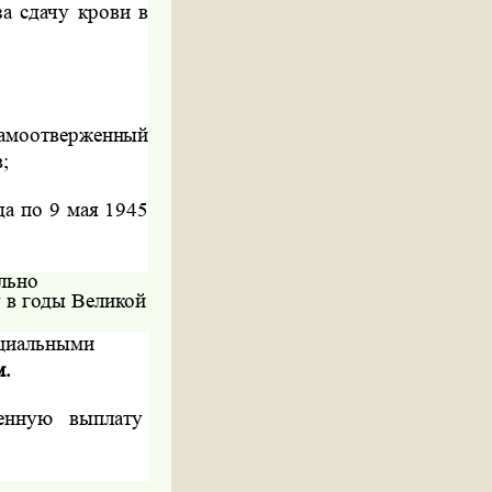
а сдачу крови в
самоотверженный
;
да по 9 мая 1945
льно
 в годы Великой
оциальными
м.
енную
выплату