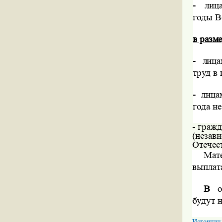
-
лиц
годы В
в разм
-
лица
труд в
-
лица
года не
- граж
(незав
Отечес
Мат
выпла
В
о
будут 
Источник