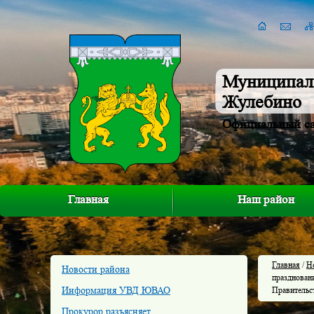
Муниципал
Жулебино
Официальный с
Главная
Наш район
Главная
/
Н
Новости района
празднован
Информация УВД ЮВАО
Правительс
Прокурор разъясняет