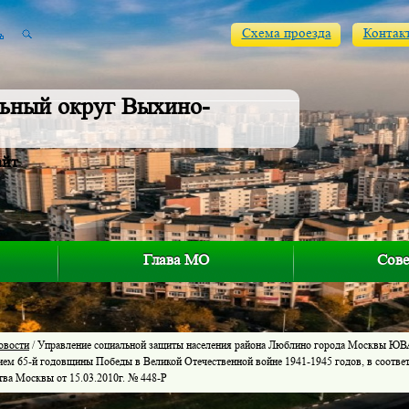
Схема проезда
Контак
ьный округ Выхино-
айт
Глава МО
Сове
овости
/ Управление социальной защиты населения района Люблино города Москвы ЮВАО
ием 65-й годовщины Победы в Великой Отечественной войне 1941-1945 годов, в соотве
тва Москвы от 15.03.2010г. № 448-Р