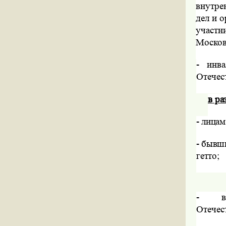
внутре
дел и 
участн
Московс
-
инва
Отечес
в ра
-
лицам
-
бывши
гетто;
-
Отечес