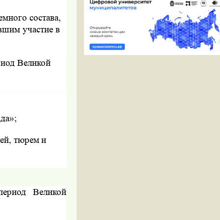
емного состава,
вшим участие в
риод Великой
да»;
ей, тюрем и
период Великой