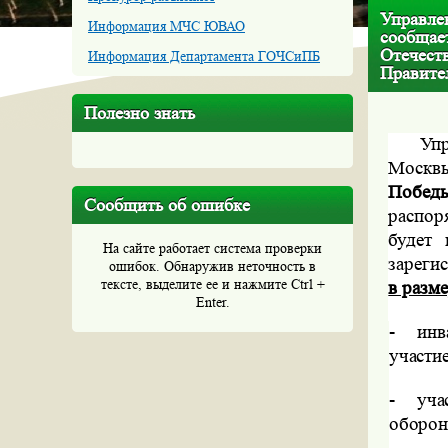
Управле
Информация МЧС ЮВАО
сообщае
Отечеств
Информация Департамента ГОЧСиПБ
Правител
Полезно знать
Уп
Моск
Побед
Сообщить об ошибке
распор
будет
На сайте работает система проверки
зареги
ошибок. Обнаружив неточность в
тексте, выделите ее и нажмите Ctrl +
в разме
Enter.
-
инв
участи
-
уча
оборо