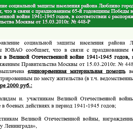
ние социальной защиты населения района Люблино го
т, что в связи с празднованием 65-й годовщины Победы 
енной войне 1941-1945 годов, в соответствии с распоря
ьства Москвы от 15.03.2010г. № 448-Р
равление социальной защиты населения района 
вы
ЮВАО сообщает, что в связи с празднованием
ы в Великой
Отечественной войне 1941-1945 годов,
яжением Правительства Москвы от 15.03.2010г. № 448-
 выплачена
единовременная материальная помощь
в
стрированным по
месту жительства (в т.ч. ведомственн
ре 2000 руб.:
алидам и. участникам Великой Отечественной вой
е в
боевых действиях в период 1941-1945 годов;
стникам Великой Отечественной войны, награжден
ну
Ленинграда»,