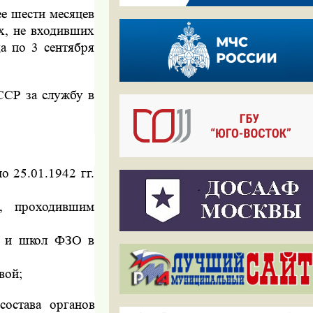
е шести месяцев
х, не входивших
а по 3 сентября
ССР за службу в
о 25.01.1942 гг.
ы, проходившим
щ и школ ФЗО в
вой;
состава органов