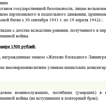
нних
органов государственной безопасности, лицам вольнона
икам партизанского и подпольного движения, принима
кой битве с 30 сентября 1941 г. по 19 апреля 1942г.;
лидам с детства вследствие ранения, полученного в пе
твенной войны.
змере 1500 рублей:
, награжденным знаком «Жителю блокадного Ленингра
м несовершеннолетним узникам нацистских концлагер
вдовам военнослужащих, погибших (умерших) в 
твенной войны (не вступившим в повторный брак);