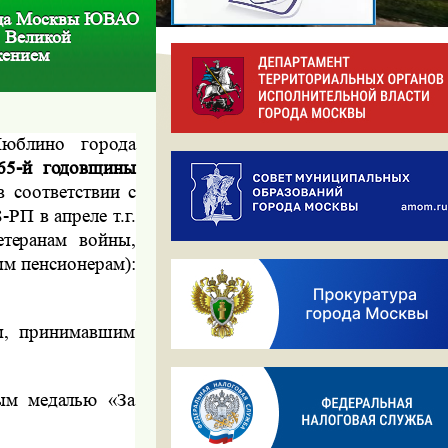
рода Москвы ЮВАО
в Великой
жением
Люблино города
65-й годовщины
в соответствии с
РП в апреле т.г.
етеранам войны,
ым пенсионерам):
ны, принимавшим
ным медалью «За