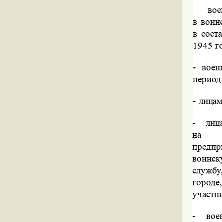
вое
в воин
в сост
1945 г
-
воен
период
-
лицам
-
лиц
на
предп
воинск
службу
городе,
участн
-
вое