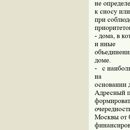
не определ
к сносу или
при соблюд
приоритето
-
дома, в ко
и иные
объединени
доме.
-
с наиболь
на
основании 
Адресный п
формироват
очередност
Москвы от 
финансиров