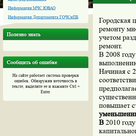
Информация МЧС ЮВАО
Информация Департамента ГОЧСиПБ
Городская 
ремонту мн
Полезно знать
учетом раз
ремонт.
В 2008 год
выполнению
Сообщить об ошибке
Начиная с 2
На сайте работает система проверки
соответств
ошибок. Обнаружив неточность в
тексте, выделите ее и нажмите Ctrl +
предполага
Enter.
существенн
повышает с
уменьшению
В
2010 год
капитальног