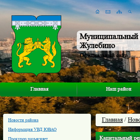
Муниципальный 
Жулебино
Официальный сайт
Главная
Наш район
Главная
/
Нов
Новости района
Информация УВД ЮВАО
Капитальный ре
Прокурор разъясняет