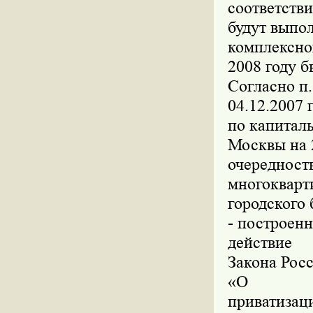
соответств
будут выпо
комплексно
2008 году 
Согласно п.
04.12.2007
по капитал
Москвы на 
очередност
многокварти
городского
- построен
действие
Закона Рос
«О
приватизац