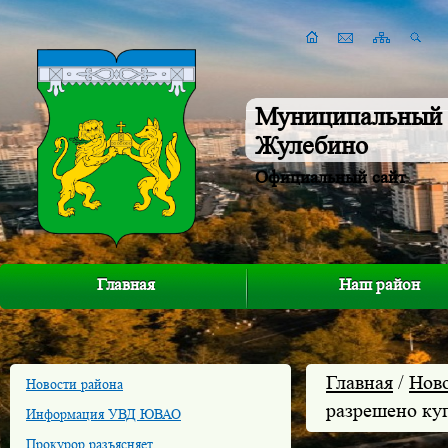
Муниципальный 
Жулебино
Официальный сайт
Главная
Наш район
Главная
/
Нов
Новости района
разрешено ку
Информация УВД ЮВАО
Прокурор разъясняет