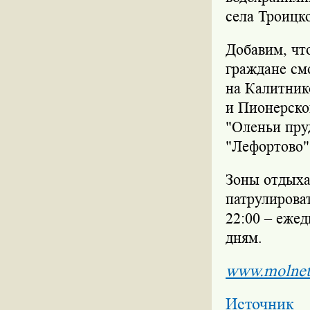
села Троицк
Добавим, что
граждане см
на Калитник
и Пионерско
"Оленьи пру
"Лефортово"
Зоны отдыха
патрулирова
22:00 – ежед
дням.
www.molnet
Источник