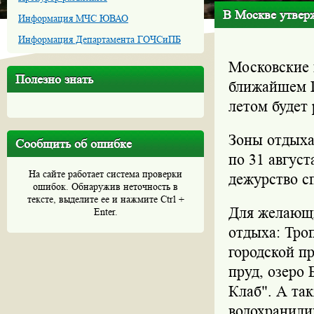
В Москве утверж
Информация МЧС ЮВАО
Информация Департамента ГОЧСиПБ
Московские 
Полезно знать
ближайшем П
летом будет
Зоны отдыха
Сообщить об ошибке
по 31 август
На сайте работает система проверки
дежурство с
ошибок. Обнаружив неточность в
тексте, выделите ее и нажмите Ctrl +
Для желающи
Enter.
отдыха: Тро
городской п
пруд, озеро
Клаб". А та
водохранили