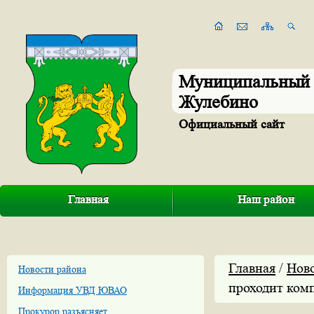
Муниципальный 
Жулебино
Официальный сайт
Главная
Наш район
Главная
/
Нов
Новости района
проходит комп
Информация УВД ЮВАО
Прокурор разъясняет