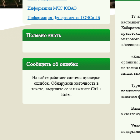
Информация МЧС ЮВАО
17 а
Информация Департамента ГОЧСиПБ
настояще
Хабаровс
предстоящ
Полезно знать
метровог
«Ассоциац
«Как
организм.
Сообщить об ошибке
не только
мышц, вын
На сайте работает система проверки
ошибок. Обнаружив неточность в
Турн
тексте, выделите ее и нажмите Ctrl +
повышения
Enter.
занятиям 
Влад
к светлом
Учас
подарками