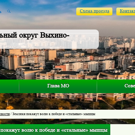
Схема проезда
Контак
ьный округ Выхино-
айт
Глава МО
Сове
овости
/ Земляки покажут волю к победе и «стальные» мышцы
 покажут волю к победе и «стальные» мышцы