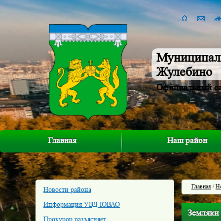
Муниципал
Жулебино
Официальный с
Главная
Наш район
Главная
/
Н
Новости района
Информация УВД ЮВАО
Земляки
Прокурор разъясняет