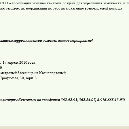
СОО «Ассоциация землячеств» была создана для укрепления землячеств, и п
ию землячеств, координации их работы и оказанию всевозможной помощи.
лашаем корреспондентов осветить данное мероприятие!
:
17 апреля 2010 года
30
-метровый бассейн р-на Южнопортовый
 Трофимова, 30, корп. 3
едитация обязательна по телефонам 362-42-93, 362-24-07, 8-916-665-13-93!