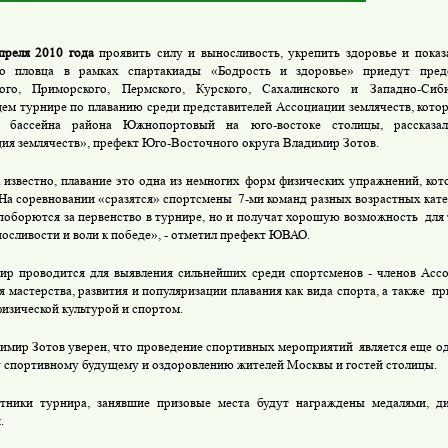
преля 2010 года
проявить силу и выносливость, укрепить здоровье и пока
го пловца в рамках спартакиады «Бодрость и здоровье» приедут предс
кого, Приморского, Пермского, Курского, Сахалинского и Западно-Сиб
ем турнире по плаванию среди представителей Ассоциации землячеств, котор
о бассейна
района Южнопортовый
на юго-востоке столицы, рассказа
ия землячеств», префект Юго-Восточного округа Владимир Зотов.
 известно, плавание это одна из немногих форм физических упражнений, кото
 На соревновании «сразятся» спортсмены
7-ми команд разных возрастных катег
 поборются за первенство в турнире, но и получат хорошую возможность
для
осливости и воли к победе», - отметил префект ЮВАО.
ир проводится для выявления сильнейших среди спортсменов - членов Ассо
 мастерства, развития и популяризации плавания как вида спорта, а также
пр
физической культурой и спортом.
имир Зотов уверен, что проведение спортивных мероприятий
является еще о
у спортивному будущему и оздоровлению жителей Москвы и гостей столицы.
тники турнира, занявшие призовые места будут награждены медалями, 
.