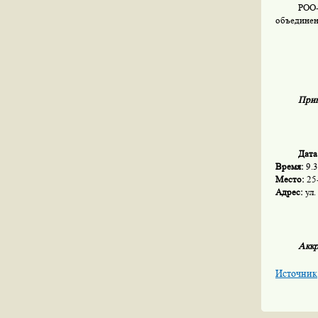
РОО-
объединен
Приг
Дата
Время:
9.
Место:
25
Адрес:
ул.
Аккр
Источник