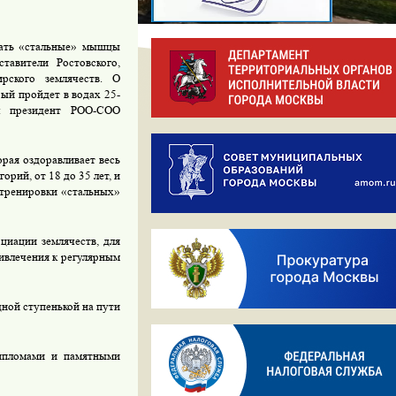
зать «стальные» мышцы
тавители Ростовского,
ирского землячеств. О
ый пройдет в водах 25-
л президент РОО-СОО
рая оздоравливает весь
орий, от 18 до 35 лет, и
 тренировки «стальных»
циации землячеств, для
ивлечения к регулярным
дной ступенькой на пути
дипломами и памятными