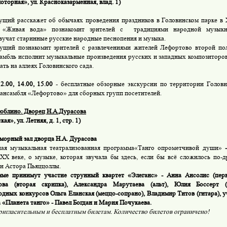
оторная», ул. Красноказарменная, влад. 1)
ущий расскажет об обычаях проведения праздников в Головинском парке в XV
 «Живая вода» познакомит зрителей с традициями народной музыки
вучат старинные русские народные песнопения и музыка.
ущий познакомит зрителей с развлечениями жителей Лефортово второй по
самбль исполнит музыкальные произведения русских и западных композиторов 
ать на аллеях Головинского сада.
2.00, 14.00, 15.00
- бесплатные обзорные экскурсии по территории Головин
 ансамбля «Лефортово» для сборных групп посетителей.
юблино. Дворец Н.А.Дурасова
ая», ул. Летняя, д. 1, стр. 1)
морный зал дворца Н.А. Дурасова
ая музыкальная театрализованная программа«Танго опрометчивой души»
XX веке, о музыке, которая звучала бы здесь, если бы всё сложилось по-д
и Астора Пьяццоллы.
ме принимут участие струнный квартет «Элеганс» - Анна Ансолис (перв
ова (вторая скрипка), Александра Марутаева (альт), Юлия Боссерт (в
дных конкурсов Ольга Еланская (меццо-сопрано), Владимир Титов (гитара),
у
а
«Планета танго» -
Павел Богдан
и Мария Почукаева.
ригласительным и бесплатным билетам.
Количество билетов ограничено!