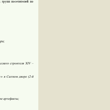
 групп посетителей по
ра;
сского строителя
XIV
–
» в Сытном дворе (2-й
ие артефакты;