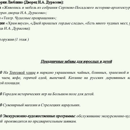
ории
Люблино (Дворец Н.А. Дурасова):
а
«Живопись и мебель из собрания Сергиево-Посадского историко-архитектур
ах дворца Н.А. Дурасова»;
а
«Театр. Чудесные превращения»;
ции
«Храм вкуса», «Дней прошлых гордые следы», «Есть много чудных мест, 
ца Н.А. Дурасова);
а
оружия (1 этаж )
Праздничные забавы для взрослых и детей
0
На
Торговой улице
в нарядно украшенных чайных, блинных, трапезной и 
 чаем, кофе, горячей едой, выпечкой. Катание на русских деревянных к
ой площади.
0
Городок исторических игр на Большом поле для детей.
00
Сувенирный магазин в Стрелецких караульнях.
00 Экскурсионно-художественные программы:
обслуживание экскурсионно-ху
ий
производится по предварительным заявкам.