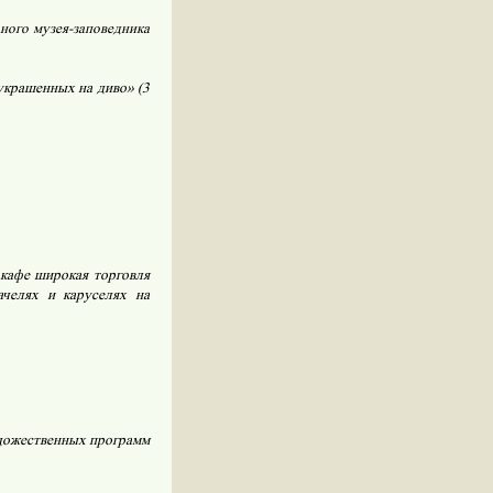
ного музея-заповедника
украшенных на диво» (3
кафе широкая торговля
ачелях и каруселях на
дожественных программ