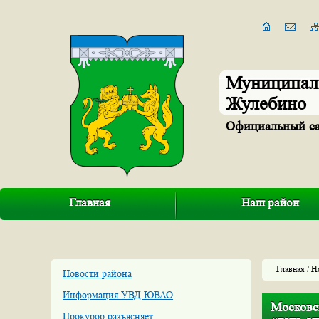
Муниципал
Жулебино
Официальный с
Главная
Наш район
Главная
/
Н
Новости района
Информация УВД ЮВАО
Московс
Прокурор разъясняет