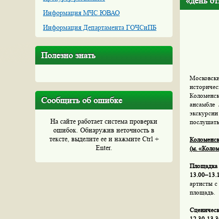
«день о
Информация МЧС ЮВАО
Информация Департамента ГОЧСиПБ
Полезно знать
Московск
историче
Коломенс
Сообщить об ошибке
ансамбле 
экскурсии
На сайте работает система проверки
послушать
ошибок. Обнаружив неточность в
тексте, выделите ее и нажмите Ctrl +
Коломенск
Enter.
(м. «Коло
Площадка 
13.00–13.
артисты с
площадь.
Сценическ
12.30-13.3