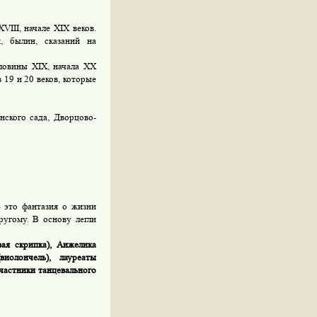
III, начале XIX веков.
, былин, сказаний на
ловины XIX, начала XX
19 и 20 веков, которые
ского сада, Дворцово-
-
это фантазия о жизни
ругому. В основу легли
ая скрипка), Анжелика
иолончель), лауреаты
частники танцевального