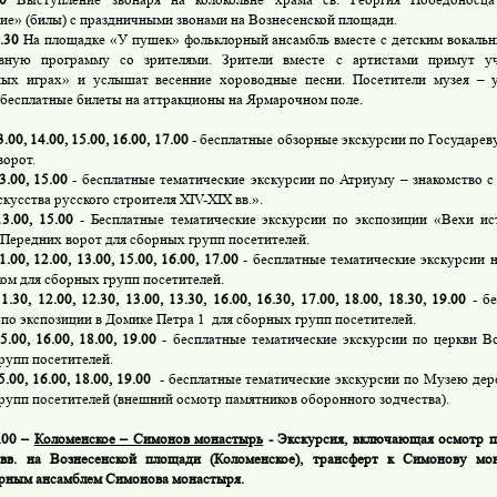
ие» (билы) с праздничными звонами на Вознесенской площади.
.30
На площадке «У пушек» фольклорный ансамбль вместе с детским вокаль
ивную программу со зрителями. Зрители вместе с артистами примут уч
ых играх» и услышат весенние хороводные песни. Посетители музея – у
 бесплатные билеты на аттракционы на Ярмарочном поле.
3.00, 14.00, 15.00, 16.00, 17.00
- бесплатные обзорные экскурсии по Государеву
ворот.
3.00, 15.00
- бесплатные тематические экскурсии по Атриуму – знакомство с
кусства русского строителя XIV-XIX вв.».
3.00, 15.00
- Бесплатные тематические экскурсии по экспозиции «Вехи ис
 Передних ворот для сборных групп посетителей.
1.00, 12.00, 13.00, 15.00, 16.00, 17.00
- бесплатные тематические экскурсии 
ом для сборных групп посетителей.
1.30, 12.00, 12.30, 13.00, 13.30, 16.00, 16.30, 17.00, 18.00, 18.30, 19.00
- бе
 по экспозиции в Домике Петра 1 для сборных групп посетителей.
5.00, 16.00, 18.00, 19.00
- бесплатные тематические экскурсии по церкви В
рупп посетителей.
5.00, 16.00, 18.00, 19.00
- бесплатные тематические экскурсии по Музею дер
рупп посетителей (внешний осмотр памятников оборонного зодчества).
5.00 –
Коломенское – Симонов монастырь
- Экскурсия, включающая осмотр п
 вв. на Вознесенской площади (Коломенское), трансферт к Симонову мо
рным ансамблем Симонова монастыря.