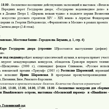
 18.00
- бесплатное посещение действующих экспозиций и выставок: «Вехи и
е Передних ворот Государева двора; «Государево водовзводное дело» 
и в Домике Петра I; «Церковь вельми чудна» в подклете церкви Вознесен
и искусство русского строителя XIV – XIX веков» в Атриуме Фондохра
 церкви св. Георгия Победоносца; «Ферапонтово в Москве» в рамках проекта
Сытном дворе (2-й этаж).
о
занская», Мостовая башня - Городок им. Баумана, д. 1, стр. 4)
Каре Государева двора (строение 13)
состоится выступление (дефиле)
ки».
але под сводами
пройдет концерт классической музыки, в котором примет учас
 лауреат международных конкурсов, обладатель Гран-при первого телеви
«Щелкунчик» (2000 г.), стипендиат фондов Спивакова, «Русское исполн
ль юношеской премии «Триумф» (2005 г.)
Ростислав Шараевский
, играющи
но исполнит
Ирина Шараевская.
В программе прозвучатпроизведения С
, Паганини, Бизе, Римского-Корсакова.
есплатным и пригласительным билетам.
Количество билетов ограничено!
2.00, 13.00, 15.00, 16.00, 17.00. 18.00
- бесплатные экскурсии для сборных
и Измайловского острова, выставкам «Московский изразец» и «Измайлово 
. Головинский сад