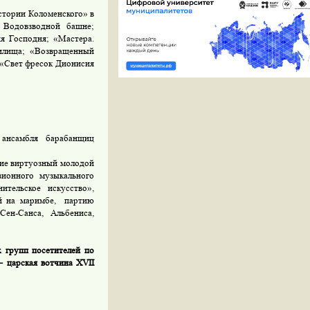
стории Коломенского» в
в Водовзводной башне;
ия Господня; «Мастера.
нилища; «Возвращенный
 «Свет фресок Дионисия
 ансамбля барабанщиц
тие виртуозный молодой
зионного музыкального
ительское искусство»,
й на маримбе, партию
ен-Санса, Альбениса,
 групп посетителей по
– царская вотчина XVII