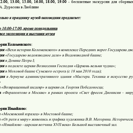
2.00, 13.00, 15.00, 16.00, 18.00, 19.00
- бесплатные экскурсии для сборных
А. Дурасова в Люблине
льно к празднику музей-заповедник предлагает:
 10.00-17.00, кроме понедельника
все экспозиции и выставки музея
ории Коломенского:
ция
«Вехи истории Коломенского» в комплексе Передних ворот Государева дво
ция
«Государево водовзводное дело» в Водовзводной башне;
ция
в Домике Петра
I
;
ция
в подклете церкви Вознесения Господня «Церковь вельми чудна»;
ция
в Моховой башне Сумского острога (с 18 мая 2010 года);
ция
в Атриуме административного здания «Мастера. Техника и искусство ру
»
а
«Возвращенный шедевр» в церкви св. Георгия Победоносца;
а
«Ферапонтово в Москве» в рамках проекта «Свет фресок Дионисия – миру
ории Измайлово:
а
«Московский изразец» в Мостовой башне;
а
«От рати к миру» живопись и графика художника В.В. Маторина.
Историческ
а
«Измайлово - царская вотчина
XV
П века» Большой выставочный зал.