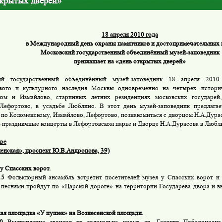
ткрытых дверей»
18 апреля 2010 года
в Международный день охраны памятников и достопримечательных 
Московский государственный объединённый музей-заповедник
приглашает на «день открытых дверей»
ий государственный объединённый музей-заповедник 18 апреля 201
ского и культурного наследия Москвы одновременно на четырех истори
ком и Измайлово, старинных летних резиденциях московских государей
Лефортово, в усадьбе Люблино. В этот день музей-заповедник предлагае
 по Коломенскому, Измайлово, Лефортово, познакомиться с дворцом Н.А.Дурас
 праздничные концерты в Лефортовском парке и Дворце Н.А.Дурасова в Любл
ое
менская», проспект Ю.В.Андропова, 39)
у Спасских ворот.
15
Фольклорный ансамбль встретит посетителей музея у Спасских ворот и 
 песнями пройдут по «Царской дороге» на территории Государева двора и 
ая площадка «У пушек» на Вознесенской площади.
0
Выступление звонаря на колокольне храма св. Георгия Победоносца