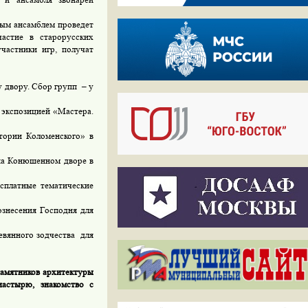
ным ансамблем проведет
астие в старорусских
частники игр, получат
 двору. Сбор групп – у
 экспозицией «Мастера.
тории Коломенского» в
на Конюшенном дворе в
сплатные тематические
ознесения Господня для
евянного зодчества для
амятников архитектуры
настырю, знакомство с