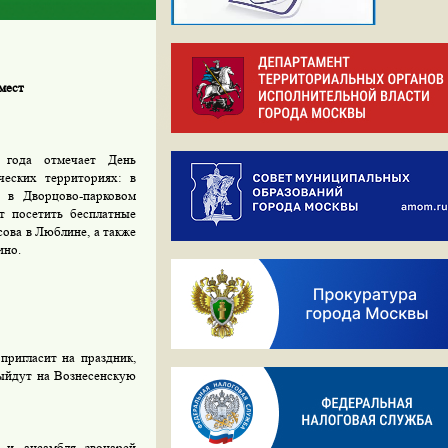
мест
0 года отмечает День
ческих территориях: в
, в Дворцово-парковом
т посетить бесплатные
ова в Люблине, а также
ино.
пригласит на праздник,
выйдут на Вознесенскую
 и ансамбля звонарей