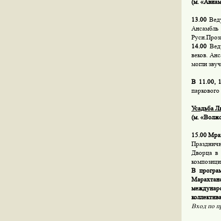
(м. «Авиам
13.00
Вед
Ансамбль
Руси.Проз
14.00
Вед
веков. Ан
могли звуч
В 11.00, 1
паркового
Усадьба Л
(м. «Волжск
15.00 Мра
Праздничн
Дворца в 
композици
В програм
Марахтан
междунаро
коллектив
Вход по п