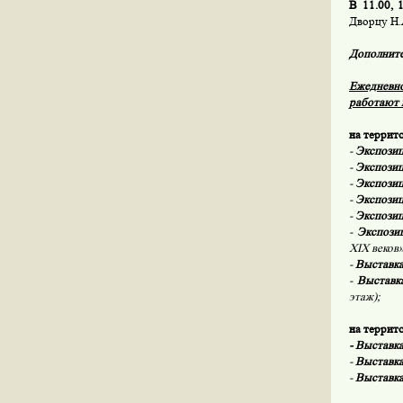
В 11.00, 1
Дворцу Н.
Дополните
Ежедневно
работают
на террит
-
Экспози
-
Экспози
-
Экспози
-
Экспози
-
Экспози
-
Экспози
XIX
веков
-
Выставк
-
Выставк
этаж);
на террит
- Выставк
-
Выставк
-
Выставк