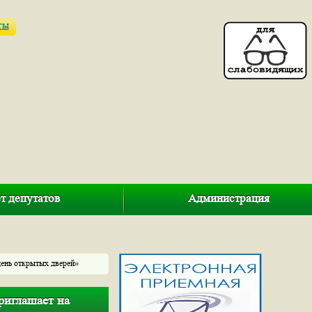
ты
т депутатов
Администрация
день открытых дверей»
риглашает на