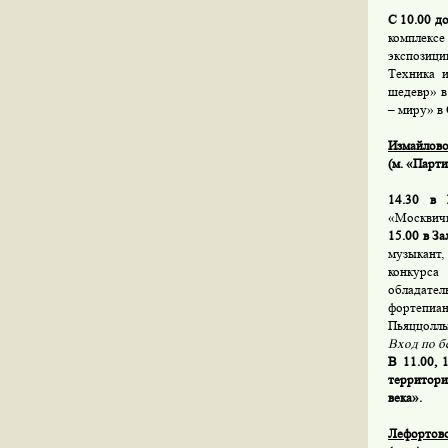
С 10.00 до
комплекс
экспозици
Техника 
шедевр» в
– миру» в 
Измайлов
(м. «Парти
14.30 в 
«Москвич
15.00 в З
музыкант,
конкурса 
обладате
фортепиа
Пьяццоллы
Вход по б
В 11.00, 1
территори
века».
Лефортово