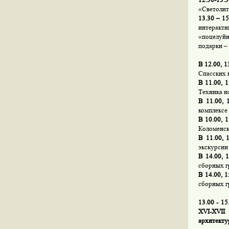
«Светолит
13.30 – 15
интеракт
«поцелуйн
подарки –
В 12.00, 1
Спасских 
В 11.00, 1
Техника ис
В 11.00, 1
комплексе
В 10.00, 1
Коломенск
В 11.00, 1
экскурсии
В 14.00, 1
сборных г
В 14.00, 1
сборных г
13.00 - 1
XVI-XVII
архитекту