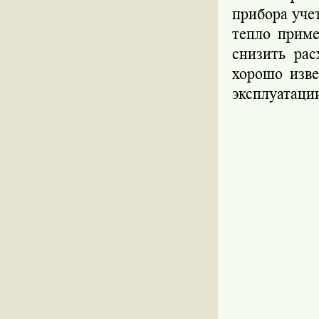
прибора уче
тепло приме
снизить ра
хорошо изв
эксплуатаци