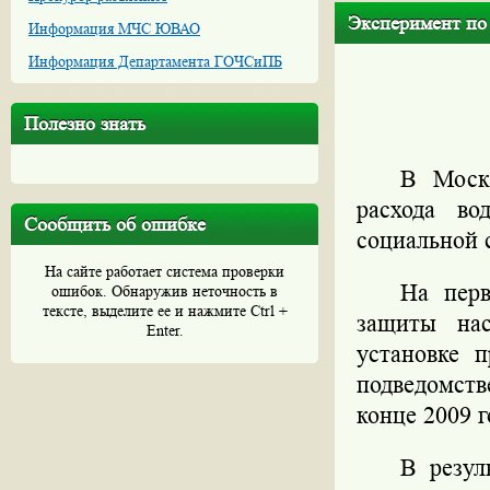
Эксперимент по 
Информация МЧС ЮВАО
Информация Департамента ГОЧСиПБ
Полезно знать
В Москв
расхода во
Сообщить об ошибке
социальной 
На сайте работает система проверки
На перв
ошибок. Обнаружив неточность в
тексте, выделите ее и нажмите Ctrl +
защиты нас
Enter.
установке 
подведомст
конце 2009 г
В резул