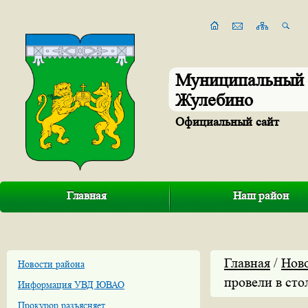
Муниципальный 
Жулебино
Официальный сайт
Главная
Наш район
Главная
/
Нов
Новости района
провели в стол
Информация УВД ЮВАО
Прокурор разъясняет