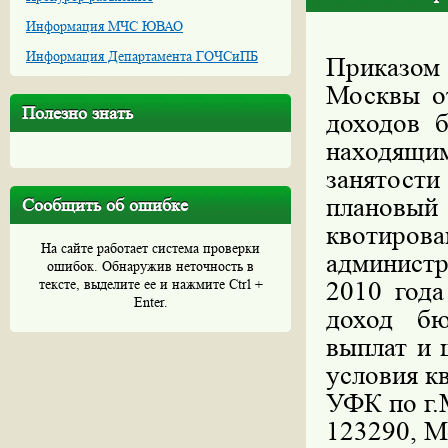
Информация МЧС ЮВАО
Информация Департамента ГОЧСиПБ
Приказом
Москвы от
Полезно знать
доходов 
находящи
занятости
планов
Сообщить об ошибке
квотир
На сайте работает система проверки
администр
ошибок. Обнаружив неточность в
тексте, выделите ее и нажмите Ctrl +
2010 года
Enter.
доход бю
выплат и 
условия к
УФК по г.
123290, М