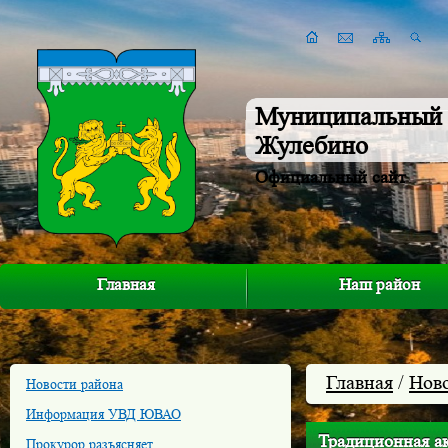
Муниципальный 
Жулебино
Официальный сайт
Главная
Наш район
Главная
/
Нов
Новости района
Информация УВД ЮВАО
Традиционная а
Прокурор разъясняет