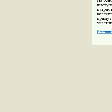
На осн
выступл
патриот
коллек
примут
участни
Источник