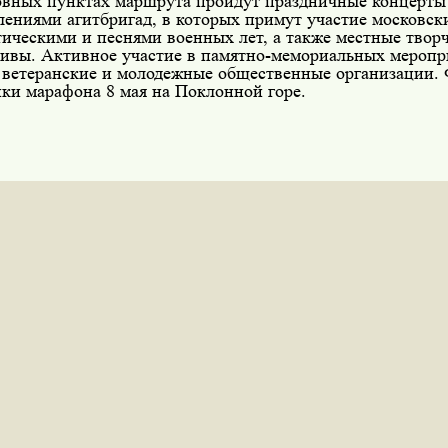
овных пунктах маршрута пройдут праздничные концерты
ениями агитбригад, в которых примут участие московск
ическими и песнями военных лет, а также местные твор
тивы. Активное участие в памятно-мемориальных меропр
 ветеранские и молодежные общественные организации
ки марафона 8 мая на Поклонной горе.