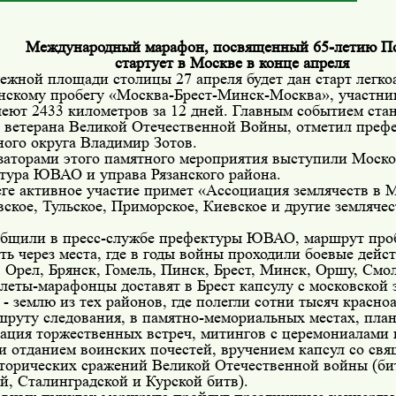
Международный марафон, посвященный 65-летию П
стартует в Москве в конце апреля
жной площади столицы 27 апреля будет дан старт легко
нскому пробегу «Москва-Брест-Минск-Москва», участни
еют 2433 километров за 12 дней. Главным событием стан
е ветерана Великой Отечественной Войны, отметил преф
ного округа Владимир Зотов.
заторами этого памятного мероприятия выступили Моско
тура ЮВАО и управа Рязанского района.
ге активное участие примет «Ассоциация землячеств в 
ское, Тульское, Приморское, Киевское и другие землячес
общили в пресс-службе префектуры ЮВАО, маршрут проб
ть через места, где в годы войны проходили боевые дейст
 Орел, Брянск, Гомель, Пинск, Брест, Минск, Оршу, Смол
леты-марафонцы доставят в Брест капсулу с московской з
- землю из тех районов, где полегли сотни тысяч красно
шруту следования, в памятно-мемориальных местах, пла
зация торжественных встреч, митингов с церемониалами
и отданием воинских почестей, вручением капсул со свя
сторических сражений Великой Отечественной войны (би
, Сталинградской и Курской битв).