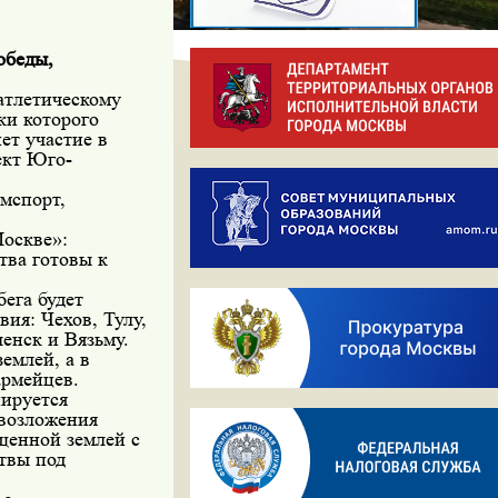
обеды,
атлетическому
ки которого
ет участие в
ект Юго-
мспорт,
Москве»:
тва готовы к
ега будет
вия: Чехов, Тулу,
енск и Вязьму.
емлей, а в
армейцев.
нируется
 возложения
щенной землей с
твы под