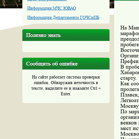
Информация МЧС ЮВАО
Информация Департамента ГОЧСиПБ
На Мане
марафо
Полезно знать
преодол
пробег
Восточ
Органи
Префек
Сообщить об ошибке
В пробе
Хабаров
На сайте работает система проверки
старту.
ошибок. Обнаружив неточность в
Как со
тексте, выделите ее и нажмите Ctrl +
пролега
Enter.
Плавск,
Легкоат
Москву 
По мар
органи
венков 
мест и
Москвой