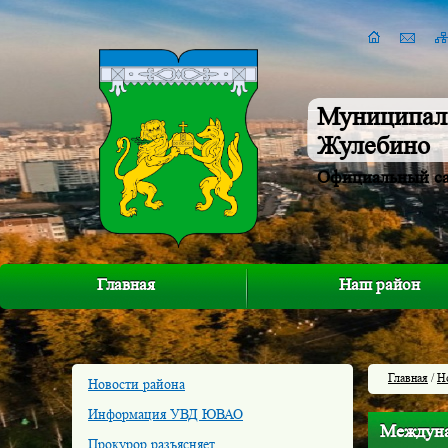
Муниципал
Жулебино
Официальный с
Главная
Наш район
Главная
/
Н
Новости района
Информация УВД ЮВАО
Междуна
Прокурор разъясняет