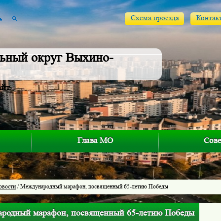
Схема проезда
Контак
ьный округ Выхино-
айт
Глава МО
Сове
овости
/ Международный марафон, посвященный 65-летию Победы
родный марафон, посвященный 65-летию Победы