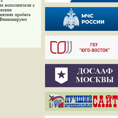
 с
ие исполнители с
ческие
иятиях пробега
. Финишируют