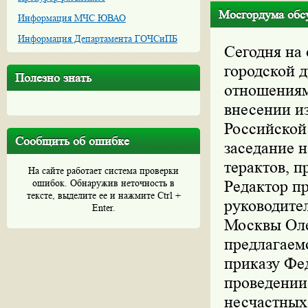
Мосгордума обсу
Информация МЧС ЮВАО
Информация Департамента ГОЧСиПБ
Сегодня на
городской 
Полезно знать
отношениям
внесении из
Российской
Сообщить об ошибке
заседание н
терактов, 
На сайте работает система проверки
ошибок. Обнаружив неточность в
Редактор пр
тексте, выделите ее и нажмите Ctrl +
руководител
Enter.
Москвы Оле
предлагаем
приказу Фе
проведении
несчастных