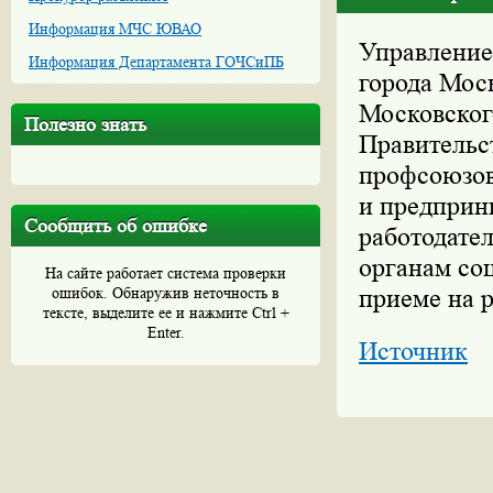
Информация МЧС ЮВАО
Управление
Информация Департамента ГОЧСиПБ
города Мос
Московског
Полезно знать
Правительс
профсоюзов
и предприни
Сообщить об ошибке
работодател
органам со
На сайте работает система проверки
ошибок. Обнаружив неточность в
приеме на 
тексте, выделите ее и нажмите Ctrl +
Enter.
Источник