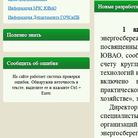
Новые разработ
Информация МЧС ЮВАО
Информация Департамента ГОЧСиПБ
1 апрел
Полезно знать
энергосбер
посвященны
ЮВАО, сооб
Сообщить об ошибке
счету круг
технологий 
На сайте работает система проверки
включено 
ошибок. Обнаружив неточность в
тексте, выделите ее и нажмите Ctrl +
практическ
Enter.
хозяйстве», 
Директоры 
специалист
организа
энергосбер