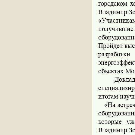
городском 
Владимир Зо
«Участника
получившие
оборудован
Пройдет выс
разработ
энергоэффек
объектах Мо
Доклады у
специализир
итогам науч
«На встрече
оборудован
которые уж
Владимир Зо