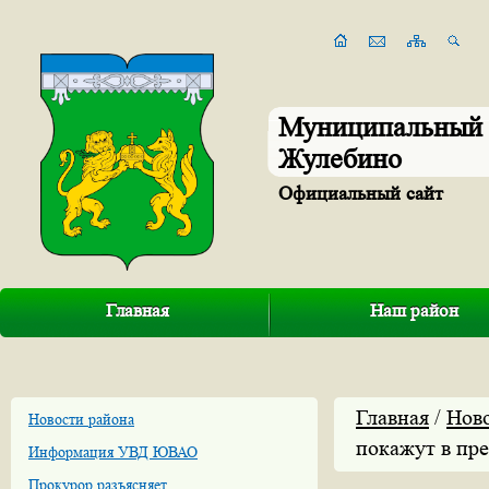
Муниципальный 
Жулебино
Официальный сайт
Главная
Наш район
Главная
/
Нов
Новости района
покажут в п
Информация УВД ЮВАО
Прокурор разъясняет