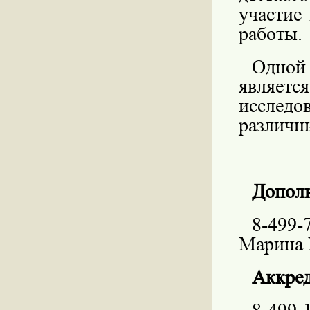
участие
работы.
Одной
являетс
исслед
различн
Дополн
8-499-7
Марина
Аккре