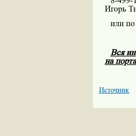
8-499-
Игорь Т
или по
Вся и
на порт
Источник