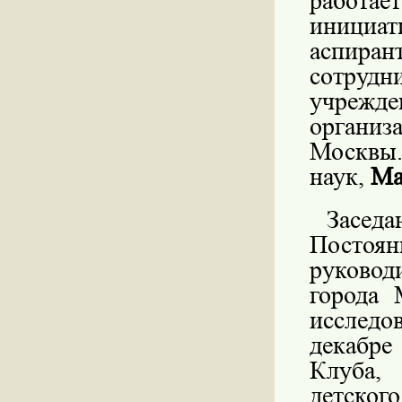
работае
инициа
аспиран
сотруд
учреж
организ
Москвы.
наук,
Ма
Засед
Постоян
руковод
города 
исслед
декабре
Клуба,
детског