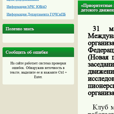
«Приоритетные н
Информация МЧС ЮВАО
детского движен
Информация Департамента ГОЧСиПБ
31 м
Полезно знать
Междун
органи
Федера
Сообщить об ошибке
(Новая п
заседан
На сайте работает система проверки
ошибок. Обнаружив неточность в
движени
тексте, выделите ее и нажмите Ctrl +
исследо
Enter.
пионер
организ
Клуб м