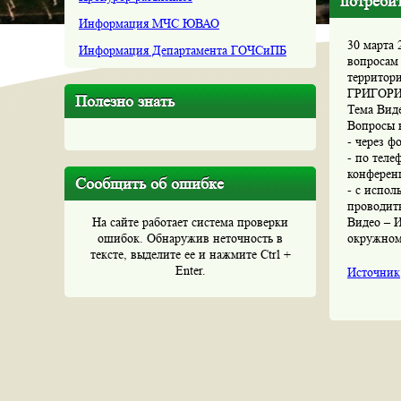
потребит
Информация МЧС ЮВАО
30 марта 
Информация Департамента ГОЧСиПБ
вопросам
территор
ГРИГОРИ
Полезно знать
Тема Виде
Вопросы 
- через ф
- по теле
конферен
Сообщить об ошибке
- с испол
проводить
На сайте работает система проверки
Видео – И
ошибок. Обнаружив неточность в
окружном
тексте, выделите ее и нажмите Ctrl +
Enter.
Источник