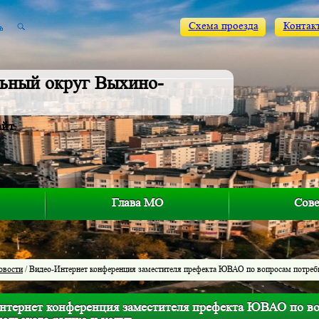
Схема проезда
Контак
ьный округ Выхино-
айт
Глава МО
Сове
овости
/ Видео-Интернет конференция заместителя префекта ЮВАО по вопросам потреби
нтернет конференция заместителя префекта ЮВАО по в