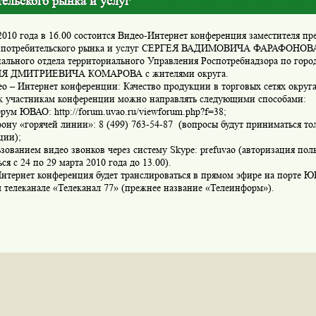
ельского рынка и услуг
2010 года в 16.00 состоится Видео-Интернет конференция заместителя 
 потребительского рынка и услуг СЕРГЕЯ ВАДИМОВИЧА ФАРАФОНОВА
иального отдела территориального Управления Роспотребнадзора по гор
Я ДМИТРИЕВИЧА КОМАРОВА с жителями округа.
о – Интернет конференции: Качество продукции в торговых сетях округа
к участникам конференции можно направлять следующими способами:
орум ЮВАО: http://forum.uvao.ru/viewforum.php?f=38;
фону «горячей линии»:
8 (499) 763-54-87
(вопросы будут приниматься тол
ции);
ьзованием видео звонков через систему Skype: prefuvao (авторизация пол
ся с 24 по 29 марта 2010 года до 13.00).
нтернет конференция будет транслироваться в прямом эфире на порте Ю
 телеканале «Телеканал 77» (прежнее название «Телеинформ»).