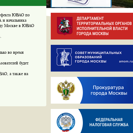
префекта ЮВАО по
 и начальника
оду Москве в ЮВАО
.
ько во время
ьзователей будет
ВАО, а также на