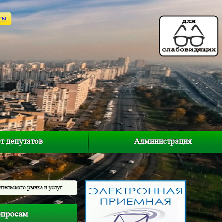
ты
т депутатов
Администрация
тельского рынка и услуг
опросам