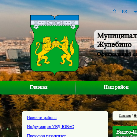
Муниципал
Жулебино
Официальный с
Главная
Наш район
Главная
/
Н
Новости района
Информация УВД ЮВАО
Видео-И
Прокурор разъясняет