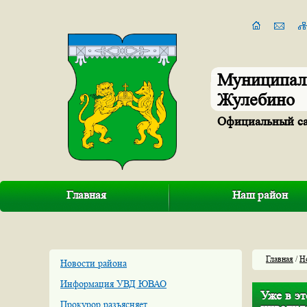
Муниципал
Жулебино
Официальный с
Главная
Наш район
Главная
/
Н
Новости района
Информация УВД ЮВАО
Уже в э
Прокурор разъясняет