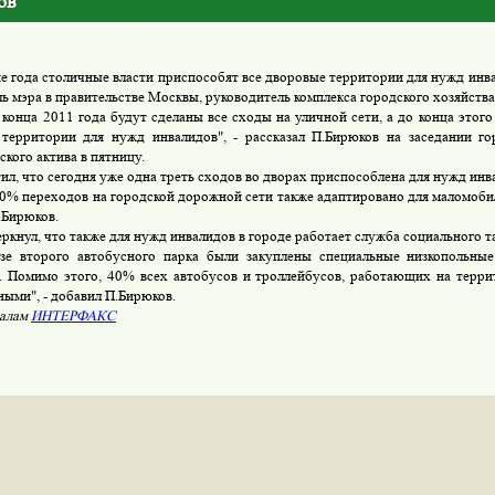
ов
 года столичные власти приспособят все дворовые территории для нужд инв
ль мэра в правительстве Москвы, руководитель комплекса городского хозяйств
онца 2011 года будут сделаны все сходы на уличной сети, а до конца этого
территории для нужд инвалидов", - рассказал П.Бирюков на заседании го
кого актива в пятницу.
л, что сегодня уже одна треть сходов во дворах приспособлена для нужд инв
% переходов на городской дорожной сети также адаптировано для маломобил
.Бирюков.
кнул, что также для нужд инвалидов в городе работает служба социального т
 второго автобусного парка были закуплены специальные низкопольные
. Помимо этого, 40% всех автобусов и троллейбусов, работающих на терри
ными", - добавил П.Бирюков.
иалам
ИНТЕРФАКС