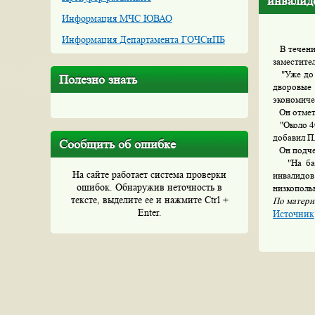
инвалид
Информация МЧС ЮВАО
Информация Департамента ГОЧСиПБ
В течение
заместите
"Уже до к
Полезно знать
дворовые 
экономичес
Он отмети
"Около 40
добавил П
Сообщить об ошибке
Он подчер
"На базе
На сайте работает система проверки
инвалидов
ошибок. Обнаружив неточность в
низкополь
тексте, выделите ее и нажмите Ctrl +
По матер
Enter.
Источник