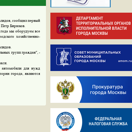
алидов, сообщил первый
а Петр Бирюков.
 года мы оборудуем все
родского хозяйственно-
алидов.
ьных групп граждан", -
акси.
 автомобили для нужд
тории города, являются