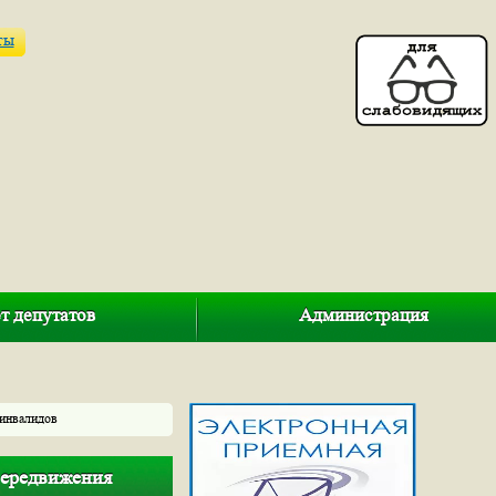
ты
т депутатов
Администрация
 инвалидов
передвижения