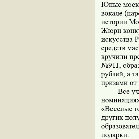
Юные москв
вокале (нар
истории Мо
Жюри конку
искусства 
средств ма
вручили пр
№911, обра
рублей, а 
призами от
Все у
номинациях
«Весёлые го
других пол
образовате
подарки.