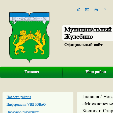
Муниципальный 
Жулебино
Официальный сайт
Главная
Наш район
Главная
/
Нов
Новости района
«Москворечье
Информация УВД ЮВАО
Ксения и Ста
Прокурор разъясняет