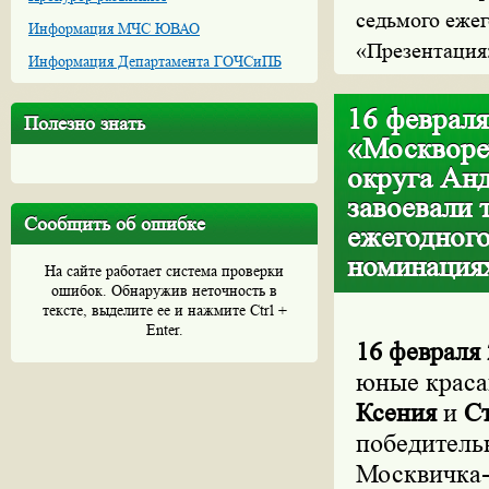
седьмого еже
Информация МЧС ЮВАО
«Презентация
Информация Департамента ГОЧСиПБ
16 февраля
Полезно знать
«Москворе
округа Ан
завоевали 
Сообщить об ошибке
ежегодног
номинация
На сайте работает система проверки
ошибок. Обнаружив неточность в
тексте, выделите ее и нажмите Ctrl +
Enter.
16 февраля 
юные краса
Ксения
и
С
победитель
Москвичка-