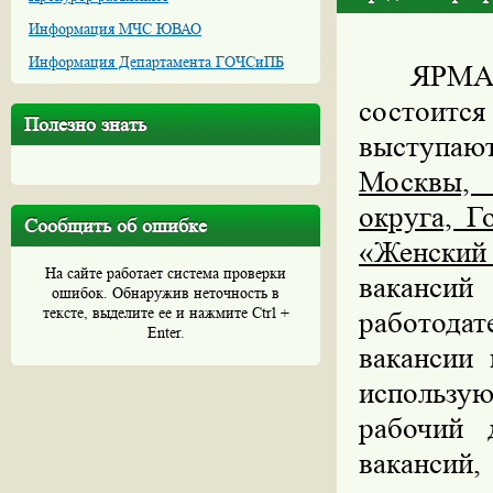
Информация МЧС ЮВАО
Информация Департамента ГОЧСиПБ
ЯРМА
состоит
Полезно знать
выступа
Москвы, 
округа, Г
Сообщить об ошибке
«Женский
На сайте работает система проверки
ваканси
ошибок. Обнаружив неточность в
тексте, выделите ее и нажмите Ctrl +
работода
Enter.
вакансии 
использу
рабочий 
ваканси