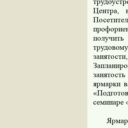
трудоустр
Центра, 
Посетите
профорие
получить 
трудовому
занятост
Запланиро
занятость 
ярмарки в
«Подгото
семинаре 
Ярмар