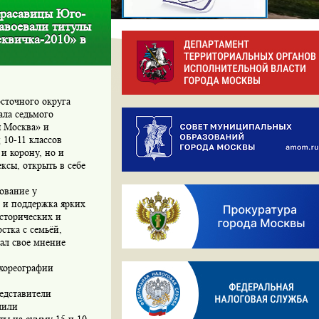
красавицы Юго-
авоевали титулы
квичка-2010» в
сточного округа
ала седьмого
я Москва» и
10-11 классов
и корону, но и
ксы, открыть в себе
ование у
е и поддержка ярких
исторических и
стка с семьёй,
ал свое мнение
 хореографии
едставители
чили