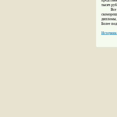
представ
тысяч ру
Все
скомороши
дипломы,
Более по
Источник