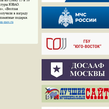
ты на сумму 15 и 10
ектуры ЮВАО.
», «Весёлая
получили в награду
 памятные подарки.
un-mos.ru