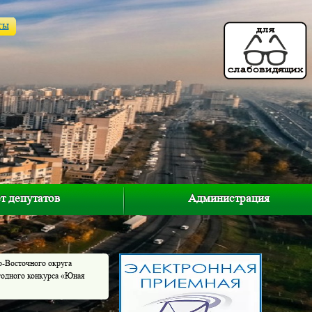
ты
т депутатов
Администрация
о-Восточного округа
годного конкурса «Юная