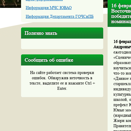
16 февр
Информация МЧС ЮВАО
Восточн
победит
Информация Департамента ГОЧСиПБ
номинац
Полезно знать
16 феврал
Андроныч
ежегодно
«Сцениче
Сообщить об ошибке
образоват
научиться
На сайте работает система проверки
что-то но
ошибок. Обнаружив неточность в
«Данное м
тексте, выделите ее и нажмите Ctrl +
старшекла
Enter.
индивидуа
культурн
школой, о
префект 
Юные моск
(народны
Жюри конк
Правител