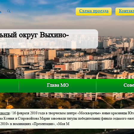
Схема проезда
Контак
ьный округ Выхино-
айт
Глава МО
Сове
овости
/ 16 февраля 2010 года в творческом центре «Москворечье» юные красавицы Юг
а Ксения и Старовойтова Мария завоевали титулы победительниц финала седьмого еже
2010» в номинациях «Презентация», «Моя М