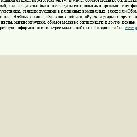
ительницам школ юго-востока №1147 и №911, образовательные сертифика
блей, а также девочки были награждены специальными призами от преф
 участницы, ставшие лучшими в различных номинациях, таких как«Образ
на», «Весёлые голоса», «За волю к победе», «Русские узоры» и других 
 цветы, мягкие игрушки, образовательные сертификаты и другие ценные
дробную информацию о конкурсе можно найти на Интернет-сайте:
www.j