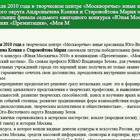
аля 2010 года в творческом центре «Москворечье» юные 
ого округа Андронычева Ксения и Старовойтова Мария з
ельниц финала седьмого ежегодного конкурса «Юная Мос
иях «Презентация», «Моя М
я 2010 года
в творческом центре «Москворечье» юные красавицы Юго-Во
ева Ксения
и
Старовойтова Мария
завоевали титулы победительниц фин
го конкурса «Юная Москвичка-2010» в номинациях «Презентация», «Мо
ский костюм». По словам префекта ЮВАО Владимира Зотова, для учениц 
ельных учреждений города это хороший шанс получить не только звание 
 гармонично сочетать свои достоинства, преодолевать внутренние компле
вое.
ероприятие предполагает решение сразу нескольких задач: это и формир
ссниц адекватного представления о творческих профессиях, и выявлени
льностей, развитие творческих способностей, поиск и изучение ярких 
ых событий столицы, развитие традиционных форм взаимодействия подро
дноклассниками, творческим коллективом и общественностью», - высказ
Юго-Восточного округа Владимир Зотов.
вички соревновались в актерском мастерстве, вокале (народная песня),
й танец) и истории Москвы.
урса, в которое вошли видные деятели культуры и искусства России, пр
ьства Москвы, средств массовой информации, спонсоры и партнеры, вру