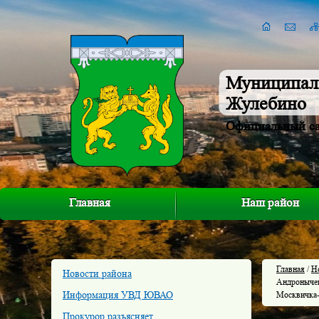
Муниципал
Жулебино
Официальный с
Главная
Наш район
Главная
/
Н
Новости района
Андронычев
Информация УВД ЮВАО
Москвичка-
Прокурор разъясняет