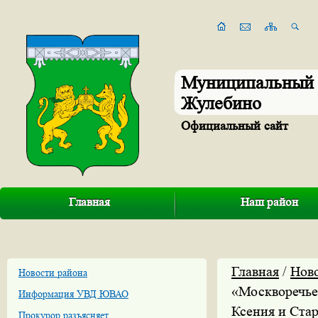
Муниципальный 
Жулебино
Официальный сайт
Главная
Наш район
Главная
/
Нов
Новости района
«Москворечье
Информация УВД ЮВАО
Ксения и Ста
Прокурор разъясняет