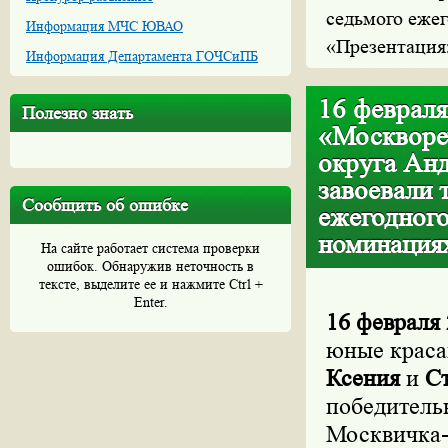
седьмого еже
Информация МЧС ЮВАО
«Презентация
Информация Департамента ГОЧСиПБ
16 февраля
Полезно знать
«Москворе
округа Ан
завоевали 
Сообщить об ошибке
ежегодног
номинация
На сайте работает система проверки
ошибок. Обнаружив неточность в
тексте, выделите ее и нажмите Ctrl +
Enter.
16 февраля 
юные краса
Ксения
и
С
победитель
Москвичка-