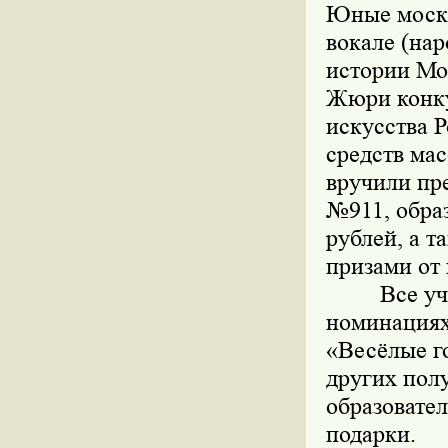
Юные москв
вокале (нар
истории Мо
Жюри конку
искусства 
средств ма
вручили пр
№911, обра
рублей, а 
призами от
Все у
номинациях
«Весёлые го
других пол
образовате
подарки.