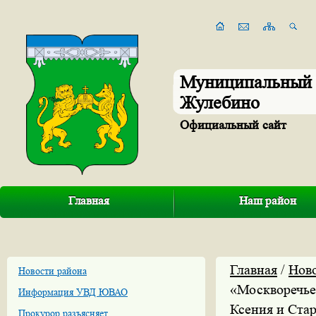
Муниципальный 
Жулебино
Официальный сайт
Главная
Наш район
Главная
/
Нов
Новости района
«Москворечье
Информация УВД ЮВАО
Ксения и Ста
Прокурор разъясняет