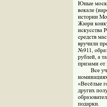
Юные москв
вокале (нар
истории Мо
Жюри конку
искусства 
средств ма
вручили пр
№911, обра
рублей, а 
призами от
Все у
номинациях
«Весёлые го
других пол
образовате
подарки.