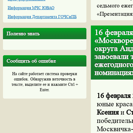
седьмого еже
Информация МЧС ЮВАО
«Презентация
Информация Департамента ГОЧСиПБ
16 февраля
Полезно знать
«Москворе
округа Ан
завоевали 
Сообщить об ошибке
ежегодног
номинация
На сайте работает система проверки
ошибок. Обнаружив неточность в
тексте, выделите ее и нажмите Ctrl +
Enter.
16 февраля 
юные краса
Ксения
и
С
победитель
Москвичка-