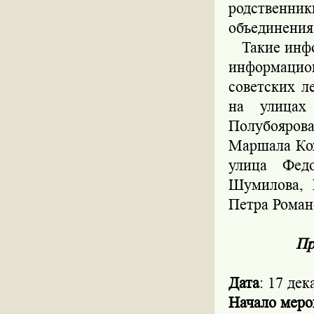
родственни
объединения
Такие инфо
информацио
советских л
на улицах 
Полубояров
Маршала Кож
улица Фед
Шумилова, 
Петра Роман
Пр
Дата
: 17 дек
Начало меро