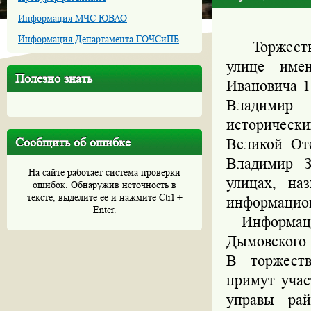
Информация МЧС ЮВАО
Информация Департамента ГОЧСиПБ
Торжествен
улице име
Полезно знать
Ивановича 1
Владимир 
исторически
Сообщить об ошибке
Великой От
Владимир З
На сайте работает система проверки
улицах, на
ошибок. Обнаружив неточность в
тексте, выделите ее и нажмите Ctrl +
информацио
Enter.
Информацио
Дымовского 
В торжест
примут учас
управы рай