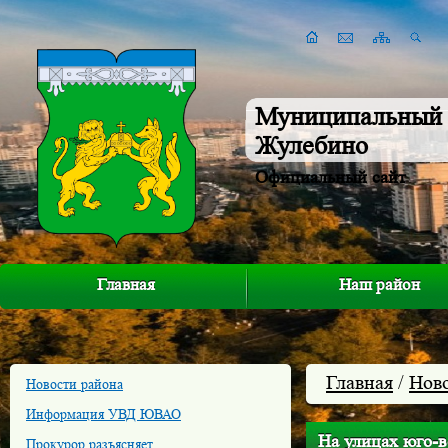
Муниципальный 
Жулебино
Официальный сайт
Главная
Наш район
Главная
/
Нов
Новости района
Информация УВД ЮВАО
На улицах юго-в
Прокурор разъясняет