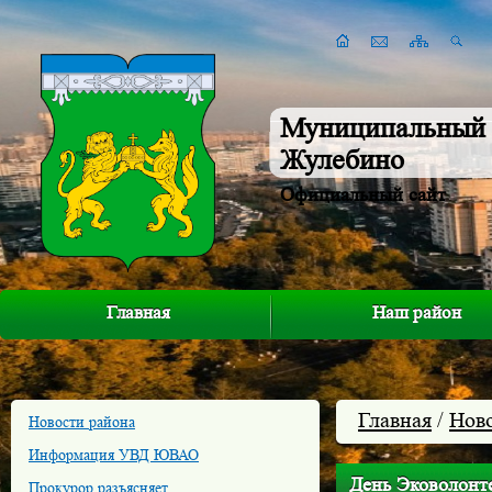
Муниципальный 
Жулебино
Официальный сайт
Главная
Наш район
Главная
/
Нов
Новости района
Информация УВД ЮВАО
День Эковолонт
Прокурор разъясняет