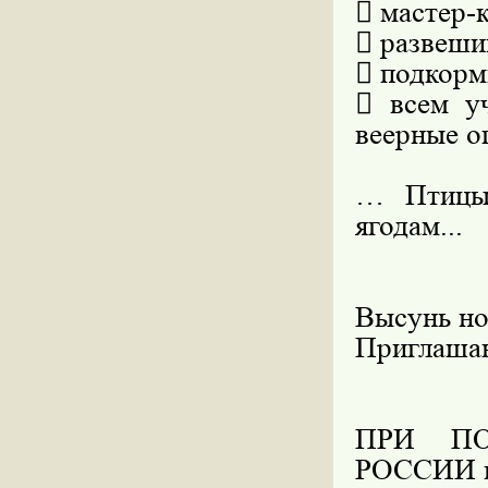
 мастер-
 развеши
 подкорм
 всем у
веерные о
… Птицы 
ягодам...
Высунь нос
Приглаша
ПРИ П
РОССИИ 