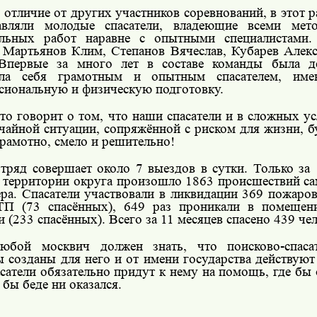
 отличие от других участников соревнований, в этот 
авляли молодые спасатели, владеющие всеми мето
ельных работ наравне с опытными специалистами.
 Мартьянов Клим, Степанов Вячеслав, Кубарев Алекс
Впервые за много лет в составе команды была де
ила себя грамотным и опытным спасателем, им
сиональную и физическую подготовку.
то говорит о том, что наши спасатели и в сложных у
чайной ситуации, сопряжённой с риском для жизни, б
грамотно, смело и решительно!
тряд совершает около 7 выездов в сутки. Только за
а территории округа произошло 1863 происшествий са
ера. Спасатели участвовали в ликвидации 369 пожаров
П (73 спасённых), 649 раз проникали в помещени
 (233 спасённых). Всего за 11 месяцев спасено 439 чел
юбой москвич должен знать, что поисково-спаса
 созданы для него и от имени государства действуют 
асатели обязательно придут к нему на помощь, где бы 
 бы беде ни оказался.