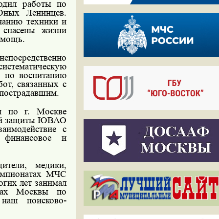
водил работы по
Юных Ленинцев.
нанию техники и
 спасены жизни
омощь.
непосредственно
систематическую
у по воспитанию
бот, связанных с
 пострадавшим.
 по г. Москве
кой защиты ЮВАО
аимодействие с
т финансовое и
ители, медики,
Чемпионатах МЧС
гих лет занимал
тах Москвы по
 наш поисково-