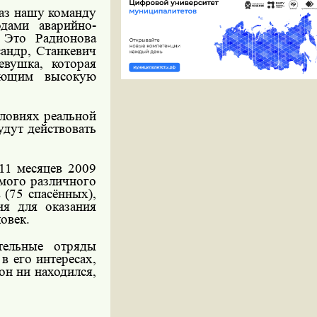
раз нашу команду
дами аварийно-
 Это Радионова
андр, Станкевич
вушка, которая
еющим высокую
словиях реальной
удут действовать
 11 месяцев 2009
мого различного
 (75 спасённых),
я для оказания
овек.
тельные отряды
в его интересах,
он ни находился,