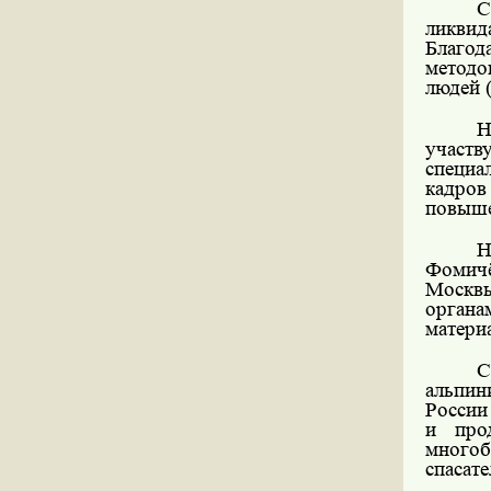
С
ликвид
Благод
методо
людей 
Н
участв
специа
кадров
повыше
Н
Фомичё
Москв
орган
матери
С
альпин
России
и про
много
спасат