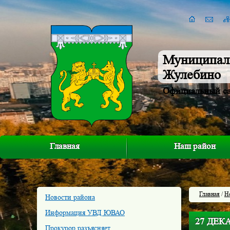
Муниципал
Жулебино
Официальный с
Главная
Наш район
Главная
/
Н
Новости района
Информация УВД ЮВАО
27 ДЕК
Прокурор разъясняет