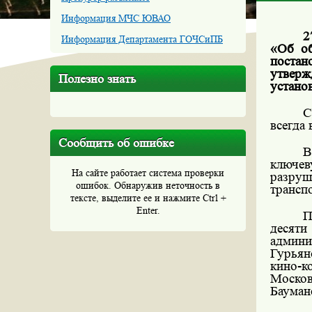
Информация МЧС ЮВАО
2
Информация Департамента ГОЧСиПБ
«Об об
постан
утвер
Полезно знать
устано
С
всегда
Сообщить об ошибке
В
ключев
На сайте работает система проверки
разру
ошибок. Обнаружив неточность в
трансп
тексте, выделите ее и нажмите Ctrl +
Enter.
П
десят
админи
Гурьян
кино-к
Москов
Бауман