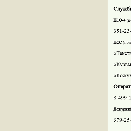
Службы
ПСО-4
(п
351-23
ПСС
(пои
«Текст
«Кузьм
«Кожух
Операт
8-499-
Дежурн
379-25