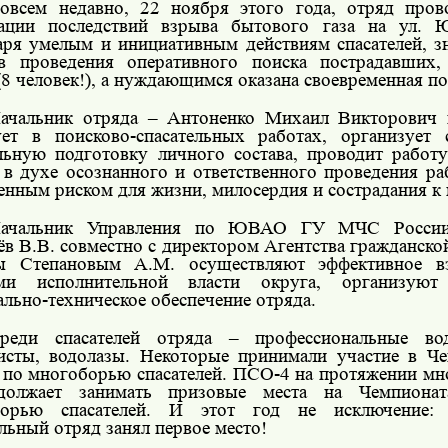
овсем недавно, 22 ноября этого года, отряд про
ации последствий взрыва бытового газа на ул. 
аря умелым и инициативным действиям спасателей, з
в проведения оперативного поиска пострадавших,
(8 человек!), а нуждающимся оказана своевременная п
ачальник отряда – Антоненко Михаил Викторович 
ует в поисково-спасательных работах, организует 
льную подготовку личного состава, проводит работ
 в духе осознанного и ответственного проведения ра
нным риском для жизни, милосердия и сострадания к
ачальник Управления по ЮВАО ГУ МЧС России
в В.В. совместно с директором Агентства гражданс
ы Степановым А.М. осуществляют эффективное вз
ами исполнительной власти округа, организую
ально-техническое обеспечение отряда.
реди спасателей отряда – профессиональные вод
исты, водолазы. Некоторые принимали участие в 
 по многоборью спасателей. ПСО-4 на протяжении мно
должает занимать призовые места на Чемпиона
борью спасателей. И этот год не исключение:
ельный отряд занял первое место!