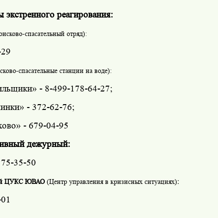
 экстренного реагирования:
оисково-спасательный отряд):
-29
сково-спасательные станции на воде):
ильщики» - 8-499-178-64-27;
инки» - 372-62-76;
ово» - 679-04-95
ивный дежурный:
175-35-50
ый ЦУКС ЮВАО
(Центр управления в кризисных ситуациях)
:
-01