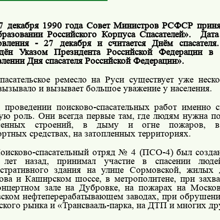
7 декабря 1990 года Совет Министров РСФСР приня
разовании Российского Корпуса Спасателей».
Дата
овления - 27 декабря и считается Днём спасателя
ждён Указом Президента Российской Федерации в
влении Дня спасателя Российской Федерации».
пасательское ремесло на Руси существует уже неско
 вызывало и вызывает большое уважение у населения.
 проведении поисково-спасательных работ именно с
ую роль. Они всегда первые там, где людям нужна по
шенных строений, в дыму и огне пожаров, в
ортных средствах, на затопленных территориях.
оисково-спасательный отряд № 4 (ПСО-4) был созд
и лет назад, принимал участие в спасении люд
стративного здания на улице Сормовской, жилых 
ова и Каширском шоссе, в метрополитене, при захва
онцертном зале на Дубровке, на пожарах на Моск
ском нефтеперерабатывающем заводах, при обрушени
ского рынка и «Трансвааль-парка, на ДТП и многих др