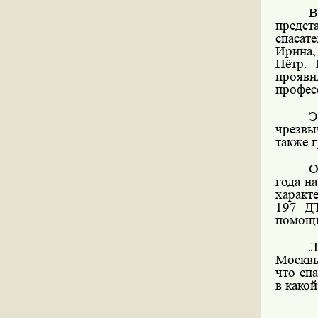
В
предст
спасат
Ирина,
Пётр. 
прояв
профес
Э
чрезвы
также 
О
года н
характ
197 ДТ
помощи
Л
Москвы
что сп
в какой