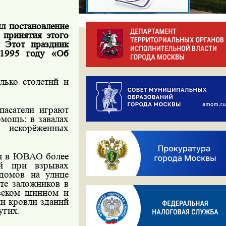
л постановление
 принятия этого
. Этот праздник
 1995 году «Об
лько столетий и
пасатели играют
мощь: в завалах
 искорёженных
ан в ЮВАО более
ей при взрывах
домов на улице
те заложников в
овском шинном и
и кровли зданий
угих.