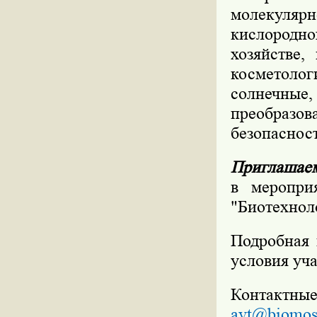
молекуля
кислородно
хозяйстве,
косметологи
солнечные,
преобразо
безопасност
Приглашае
в меропри
"Биотехноло
Подробная 
условия уч
Контактные
avt@biomos