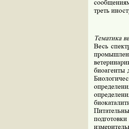
сообщениям
треть инос
Тематика в
Весь спект
промышле
ветеринари
биоагенты 
Биологич
определени
определени
биокатали
Питательн
подготовки
измеритель