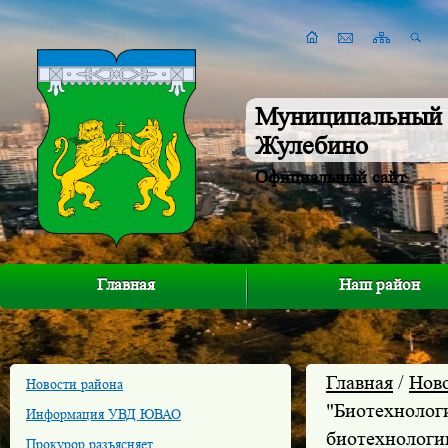
Муниципальный 
Жулебино
Официальный сайт
Главная
Наш район
Главная
/
Нов
Новости района
"Биотехнологи
Информация УВД ЮВАО
биотехнологии
Прокурор разъясняет