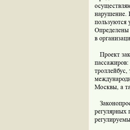
осуществляю
нарушение. 
пользуются 
Определены 
в организац
Проект зако
пассажиров:
троллейбус,
международн
Москвы, а т
Законопроек
регулярных 
регулируемы