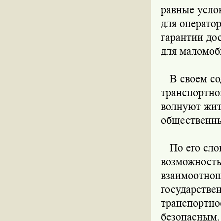
равные усло
для операто
гарантии дос
для маломоб
В своем сод
транспортно
волнуют жит
общественны
По его слов
возможность
взаимоотнош
государстве
транспортно
безопасным.