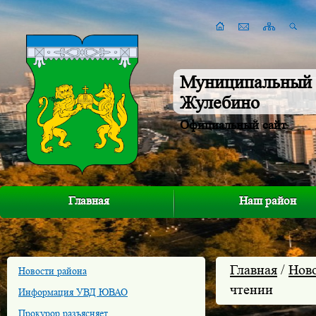
Муниципальный 
Жулебино
Официальный сайт
Главная
Наш район
Главная
/
Нов
Новости района
чтении
Информация УВД ЮВАО
Прокурор разъясняет