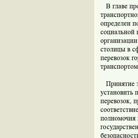
В главе про
транспортно
определен п
социальной 
организации
столицы в с
перевозок г
транспортом
Принятие за
установить 
перевозок, 
соответстви
полномочия 
государстве
безопасност