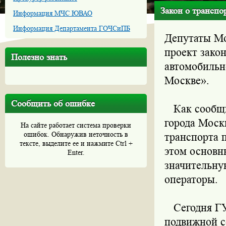
Закон о транспо
Информация МЧС ЮВАО
Информация Департамента ГОЧСиПБ
Депутаты Мо
проект зако
Полезно знать
автомобильн
Москве».
Сообщить об ошибке
Как сообщил
города Моск
На сайте работает система проверки
ошибок. Обнаружив неточность в
транспорта 
тексте, выделите ее и нажмите Ctrl +
этом основн
Enter.
значительну
операторы.
Сегодня ГУП
подвижной с