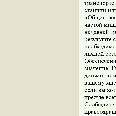
транспорте
станции ил
«Обществен
частой мише
недавней т
результате 
необходимо
личной безо
Обеспечени
значение. Г
детьми, пом
вашему мне
если вы хот
прежде всег
Сообщайте 
правоохран