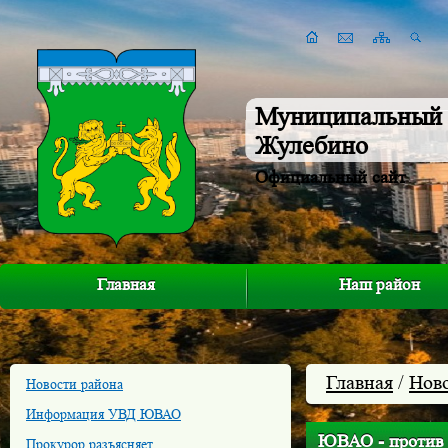
Муниципальный 
Жулебино
Официальный сайт
Главная
Наш район
Главная
/
Нов
Новости района
Информация УВД ЮВАО
ЮВАО - против 
Прокурор разъясняет