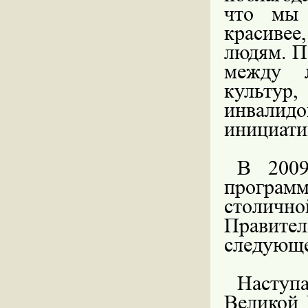
что мы 
красиве
людям. П
между л
культур
инвали
инициати
В 2009
программ
столи
Правите
следующе
Наступа
Великой 