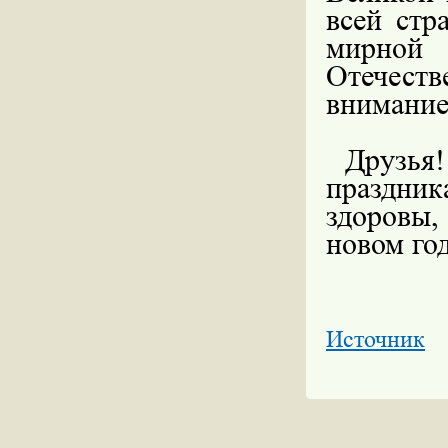
всей стр
мирной
Отечест
внимание
Друзь
праздни
здоровы,
новом го
Источник