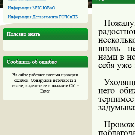
Информация МЧС ЮВАО
Информация Департамента ГОЧСиПБ
Пожал
радостн
Полезно знать
нескольк
вновь п
нами в н
Сообщить об ошибке
себя уже
На сайте работает система проверки
Уходящи
ошибок. Обнаружив неточность в
тексте, выделите ее и нажмите Ctrl +
него оби
Enter.
терпиме
задумыва
Провож
поблагода