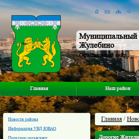
Муниципальный 
Жулебино
Официальный сайт
Главная
Наш район
Главная
/
Нов
Новости района
Информация УВД ЮВАО
Дорогие Жители
Прокурор разъясняет